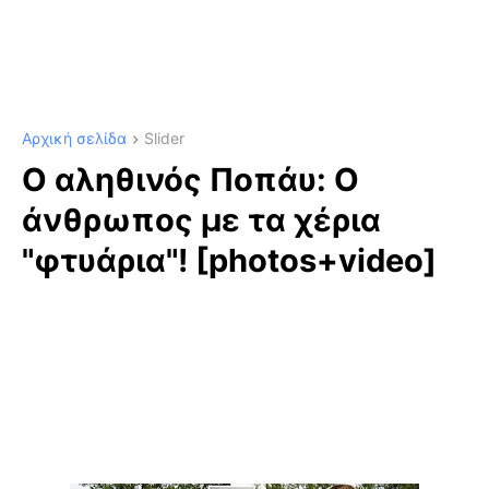
Αρχική σελίδα
Slider
O αληθινός Ποπάυ: Ο
άνθρωπος με τα χέρια
"φτυάρια"! [photos+video]