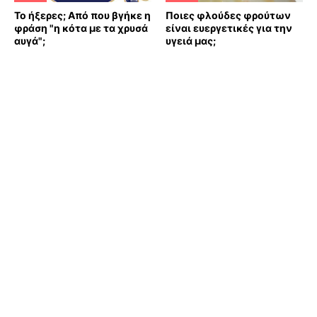
Το ήξερες; Από που βγήκε η
Ποιες φλούδες φρούτων
φράση "η κότα με τα χρυσά
είναι ευεργετικές για την
αυγά";
υγειά μας;