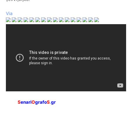
Via
S
enari
O
grafo
S
.
gr