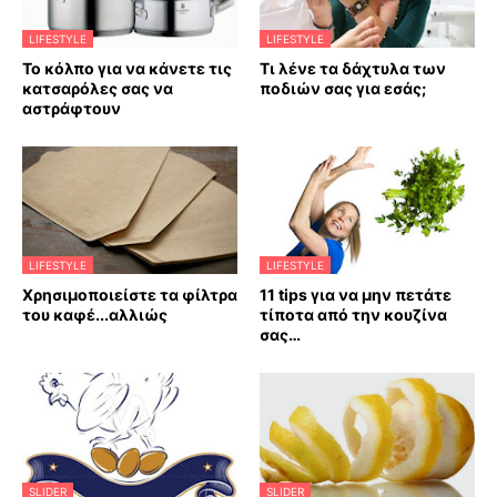
LIFESTYLE
LIFESTYLE
Το κόλπο για να κάνετε τις
Τι λένε τα δάχτυλα των
κατσαρόλες σας να
ποδιών σας για εσάς;
αστράφτουν
LIFESTYLE
LIFESTYLE
Χρησιμοποιείστε τα φίλτρα
11 tips για να μην πετάτε
του καφέ...αλλιώς
τίποτα από την κουζίνα
σας…
SLIDER
SLIDER