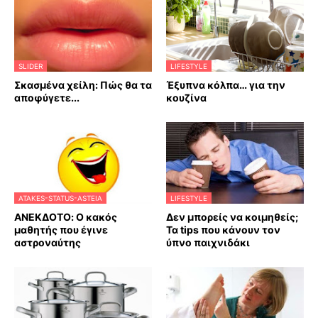
SLIDER
LIFESTYLE
Σκασμένα χείλη: Πώς θα τα
Έξυπνα κόλπα… για την
αποφύγετε...
κουζίνα
ATAKES-STATUS-ASTEIA
LIFESTYLE
ΑΝΕΚΔΟΤΟ: Ο κακός
Δεν μπορείς να κοιμηθείς;
μαθητής που έγινε
Τα tips που κάνουν τον
αστροναύτης
ύπνο παιχνιδάκι