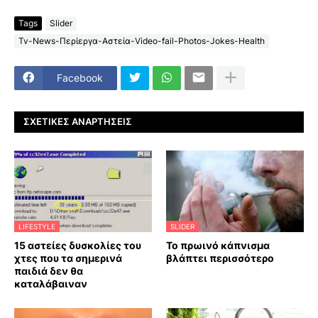
Tags
Slider
Tv-News-Περίεργα-Αστεία-Video-fail-Photos-Jokes-Health
Facebook
ΣΧΕΤΙΚΈΣ ΑΝΑΡΤΉΣΕΙΣ
LIFESTYLE
SLIDER
15 αστείες δυσκολίες του
Το πρωινό κάπνισμα
χτες που τα σημερινά
βλάπτει περισσότερο
παιδιά δεν θα
καταλάβαιναν