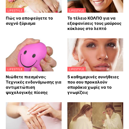
LIFESTYLE
LIFESTYLE
Πώς να αποφεύγετε το
Το τέλειο ΚΟΛΠΟ για να
συχνό ξύρισμα
εξαφανίσεις τους μαύρους
κύκλους στο λεπτό
LIFESTYLE
LIFESTYLE
Νιώθετε πιεσμένοι;
5 καθημερινές συνήθειες
Τεχνικές ενδυνάμωσης για
που σου προκαλούν
αντιμετώπιση
σπυράκια χωρίς να το
ψυχολογικής πίεσης
γνωρίζεις