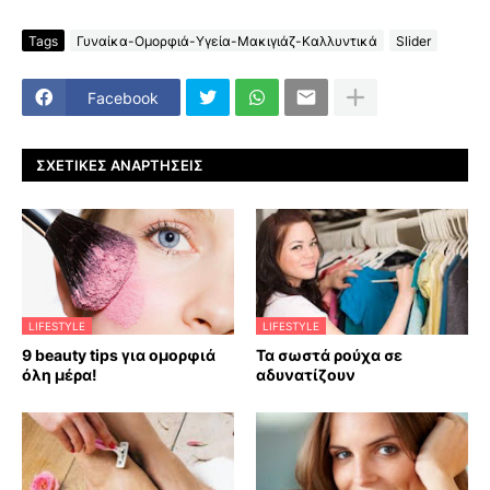
Tags
Γυναίκα-Ομορφιά-Υγεία-Μακιγιάζ-Καλλυντικά
Slider
Facebook
ΣΧΕΤΙΚΈΣ ΑΝΑΡΤΉΣΕΙΣ
LIFESTYLE
LIFESTYLE
9 beauty tips για ομορφιά
Τα σωστά ρούχα σε
όλη μέρα!
αδυνατίζουν