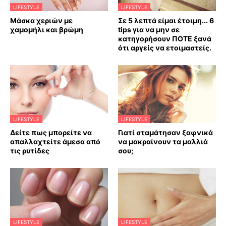
LIFESTYLE
LIFESTYLE
Mάσκα χεριών με
Σε 5 λεπτά είμαι έτοιμη... 6
χαμομήλι και βρώμη
tips για να μην σε
κατηγορήσουν ΠΟΤΕ ξανά
ότι αργείς να ετοιμαστείς.
LIFESTYLE
LIFESTYLE
Δείτε πως μπορείτε να
Γιατί σταμάτησαν ξαφνικά
απαλλαχτείτε άμεσα από
να μακραίνουν τα μαλλιά
τις ρυτίδες
σου;
LIFESTYLE
LIFESTYLE