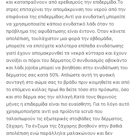
και καταπραΰνουν από ερεθισμούς την επιδερμίδα.Το
στρες επιταχύνει την απομάκρυνση του νερού από την
επιφάνεια της επιδερμίδας.Αντί για ενυδατική μπορείτε
να χρησιμοποιείτε κάποιο ενυδατικό λάδι όταν το
πρόβλημα της αφυδάτωσης είναι έντονο. Όταν κάνετε
απολέπιση, τουλάχιστον μια φορά την εβδομάδα,
μπορείτε να επιτύχετε καλύτερα επίπεδα ενυδάτωσης
γιατί έχουν απομακρυνθεί τα νεκρά κύτταρα και έχουν
ανοίξει οι πόροι του δέρματος.Ο συνδυασμός αβοκάντο
και λάδι jojoba μπορεί να βοηθήσει στην ενυδάτωση του
δέρματος σας κατά 50%. Απλώστε αυτή τη φυσική
συνταγή στο σώμα σας το βράδυ πριν κοιμηθείτε και από
το επόμενο κιόλας πρωί θα δείτε τόσο στο πρόσωπο, όσο
και στο δέρμα σας την αλλαγή.Κατά τους θερινούς
μήνες η επιδερμίδα είναι πιο ευαίσθητη. Για το λόγο αυτό
χρησιμοποιήστε αντί για προϊόντα scrub που
ταλαιπωρούν τις εξωτερικές στοιβάδες του δέρματος,
ζάχαρη. Τα ένζυμα της ζάχαρης βοηθούν στην βαθιά
απολέπιση ενώ παράλληλα μαλακώνουν και δεν