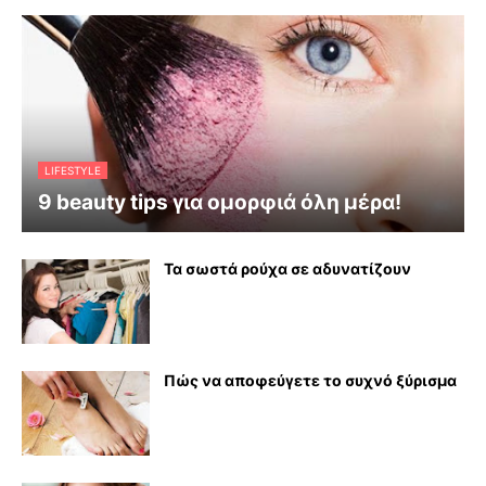
LIFESTYLE
9 beauty tips για ομορφιά όλη μέρα!
Τα σωστά ρούχα σε αδυνατίζουν
Πώς να αποφεύγετε το συχνό ξύρισμα