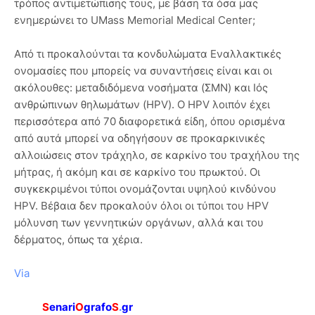
τρόπος αντιμετώπισης τους, με βάση τα όσα μας
ενημερώνει το UMass Memorial Medical Center;
Από τι προκαλούνται τα κονδυλώματα Εναλλακτικές
ονομασίες που μπορείς να συναντήσεις είναι και οι
ακόλουθες: μεταδιδόμενα νοσήματα (ΣΜΝ) και Ιός
ανθρώπινων θηλωμάτων (HPV). Ο HPV λοιπόν έχει
περισσότερα από 70 διαφορετικά είδη, όπου ορισμένα
από αυτά μπορεί να οδηγήσουν σε προκαρκινικές
αλλοιώσεις στον τράχηλο, σε καρκίνο του τραχήλου της
μήτρας, ή ακόμη και σε καρκίνο του πρωκτού. Οι
συγκεκριμένοι τύποι ονομάζονται υψηλού κινδύνου
HPV. Βέβαια δεν προκαλούν όλοι οι τύποι του HPV
μόλυνση των γεννητικών οργάνων, αλλά και του
δέρματος, όπως τα χέρια.
Via
S
enari
O
grafo
S
.
gr