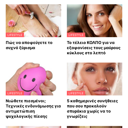
LIFESTYLE
LIFESTYLE
Πώς να αποφεύγετε το
Το τέλειο ΚΟΛΠΟ για να
συχνό ξύρισμα
εξαφανίσεις τους μαύρους
κύκλους στο λεπτό
LIFESTYLE
LIFESTYLE
Νιώθετε πιεσμένοι;
5 καθημερινές συνήθειες
Τεχνικές ενδυνάμωσης για
που σου προκαλούν
αντιμετώπιση
σπυράκια χωρίς να το
ψυχολογικής πίεσης
γνωρίζεις