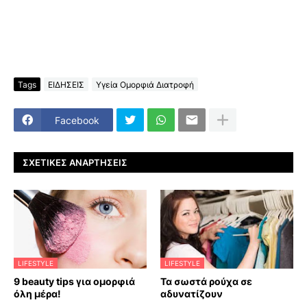
Tags
ΕΙΔΗΣΕΙΣ
Υγεία Ομορφιά Διατροφή
Facebook
ΣΧΕΤΙΚΈΣ ΑΝΑΡΤΉΣΕΙΣ
LIFESTYLE
LIFESTYLE
9 beauty tips για ομορφιά
Τα σωστά ρούχα σε
όλη μέρα!
αδυνατίζουν