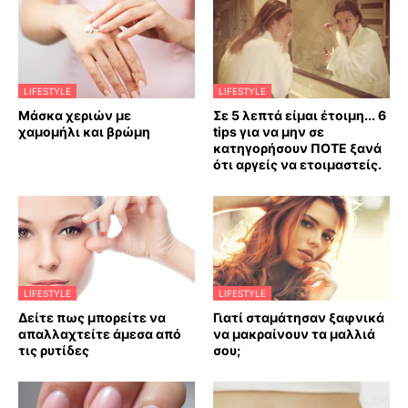
LIFESTYLE
LIFESTYLE
Mάσκα χεριών με
Σε 5 λεπτά είμαι έτοιμη... 6
χαμομήλι και βρώμη
tips για να μην σε
κατηγορήσουν ΠΟΤΕ ξανά
ότι αργείς να ετοιμαστείς.
LIFESTYLE
LIFESTYLE
Δείτε πως μπορείτε να
Γιατί σταμάτησαν ξαφνικά
απαλλαχτείτε άμεσα από
να μακραίνουν τα μαλλιά
τις ρυτίδες
σου;