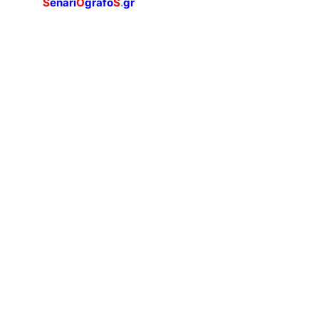
S
enari
O
grafo
S
.
gr