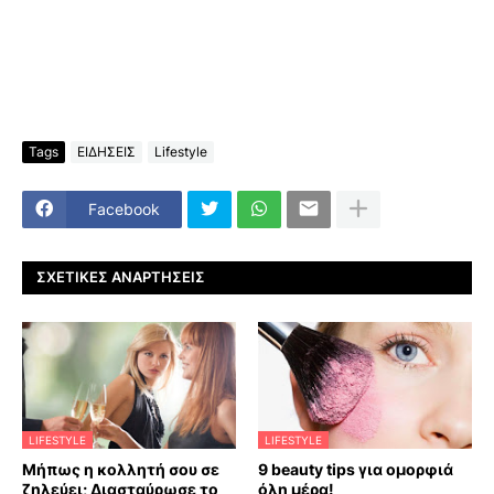
Tags
ΕΙΔΗΣΕΙΣ
Lifestyle
Facebook
ΣΧΕΤΙΚΈΣ ΑΝΑΡΤΉΣΕΙΣ
LIFESTYLE
LIFESTYLE
Μήπως η κολλητή σου σε
9 beauty tips για ομορφιά
ζηλεύει; Διασταύρωσε το
όλη μέρα!