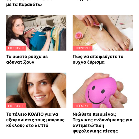
με τα παρακάτω
LIFESTYLE
LIFESTYLE
Τα σωστά ρούχα σε
Πώς να αποφεύγετε το
αδυνατίζουν
συχνό ξύρισμα
LIFESTYLE
LIFESTYLE
Το τέλειο ΚΟΛΠΟ για να
Νιώθετε πιεσμένοι;
εξαφανίσεις τους μαύρους
Τεχνικές ενδυνάμωσης για
κύκλους στο λεπτό
αντιμετώπιση
ψυχολογικής πίεσης