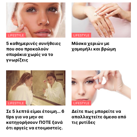
LIFESTYLE
LIFESTYLE
5 καθημερινές συνήθειες
Mάσκα χεριών με
που σου προκαλούν
χαμομήλι και βρώμη
σπυράκια χωρίς να το
γνωρίζεις
LIFESTYLE
LIFESTYLE
Σε 5 λεπτά είμαι έτοιμη... 6
Δείτε πως μπορείτε να
tips για να μην σε
απαλλαχτείτε άμεσα από
κατηγορήσουν ΠΟΤΕ ξανά
τις ρυτίδες
ότι αργείς να ετοιμαστείς.