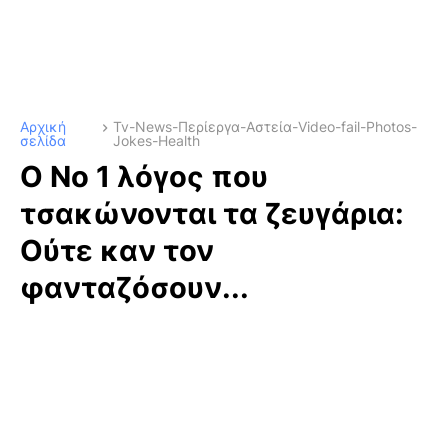
Αρχική
Tv-News-Περίεργα-Αστεία-Video-fail-Photos-
σελίδα
Jokes-Health
Ο Νο 1 λόγος που
τσακώνονται τα ζευγάρια:
Ούτε καν τον
φανταζόσουν...