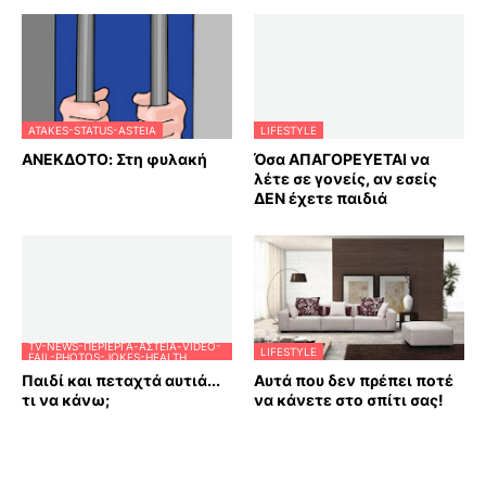
ATAKES-STATUS-ASTEIA
LIFESTYLE
ΑΝΕΚΔΟΤΟ: Στη φυλακή
Όσα ΑΠΑΓΟΡΕΥΕΤΑΙ να
λέτε σε γονείς, αν εσείς
ΔΕΝ έχετε παιδιά
TV-NEWS-ΠΕΡΊΕΡΓΑ-ΑΣΤΕΊΑ-VIDEO-
LIFESTYLE
FAIL-PHOTOS-JOKES-HEALTH
Παιδί και πεταχτά αυτιά...
Αυτά που δεν πρέπει ποτέ
τι να κάνω;
να κάνετε στο σπίτι σας!