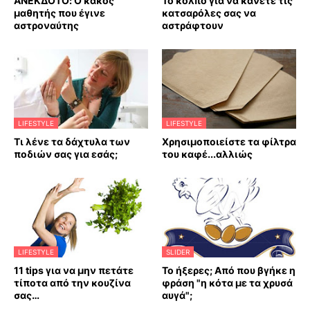
ΑΝΕΚΔΟΤΟ: Ο κακός
Το κόλπο για να κάνετε τις
μαθητής που έγινε
κατσαρόλες σας να
αστροναύτης
αστράφτουν
LIFESTYLE
LIFESTYLE
Τι λένε τα δάχτυλα των
Χρησιμοποιείστε τα φίλτρα
ποδιών σας για εσάς;
του καφέ...αλλιώς
LIFESTYLE
SLIDER
11 tips για να μην πετάτε
Το ήξερες; Από που βγήκε η
τίποτα από την κουζίνα
φράση "η κότα με τα χρυσά
σας…
αυγά";