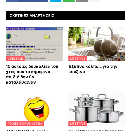
ΣΧΕΤΙΚΈΣ ΑΝΑΡΤΉΣΕΙΣ
LIFESTYLE
LIFESTYLE
15 αστείες δυσκολίες του
Έξυπνα κόλπα… για την
χτες που τα σημερινά
κουζίνα
παιδιά δεν θα
καταλάβαιναν
ATAKES-STATUS-ASTEIA
LIFESTYLE