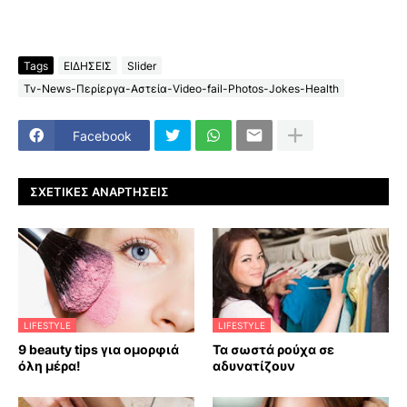
Tags
ΕΙΔΗΣΕΙΣ
Slider
Tv-News-Περίεργα-Αστεία-Video-fail-Photos-Jokes-Health
Facebook
ΣΧΕΤΙΚΈΣ ΑΝΑΡΤΉΣΕΙΣ
LIFESTYLE
LIFESTYLE
9 beauty tips για ομορφιά
Τα σωστά ρούχα σε
όλη μέρα!
αδυνατίζουν