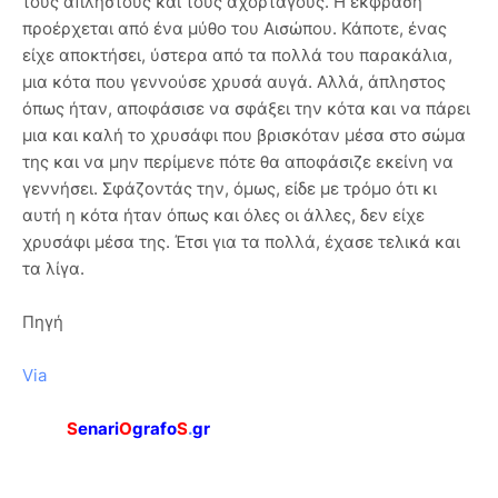
τους άπληστους και τους αχόρταγους. Η έκφραση
προέρχεται από ένα μύθο του Αισώπου. Κάποτε, ένας
είχε αποκτήσει, ύστερα από τα πολλά του παρακάλια,
μια κότα που γεννούσε χρυσά αυγά. Αλλά, άπληστος
όπως ήταν, αποφάσισε να σφάξει την κότα και να πάρει
μια και καλή το χρυσάφι που βρισκόταν μέσα στο σώμα
της και να μην περίμενε πότε θα αποφάσιζε εκείνη να
γεννήσει. Σφάζοντάς την, όμως, είδε με τρόμο ότι κι
αυτή η κότα ήταν όπως και όλες οι άλλες, δεν είχε
χρυσάφι μέσα της. Έτσι για τα πολλά, έχασε τελικά και
τα λίγα.
Πηγή
Via
S
enari
O
grafo
S
.
gr