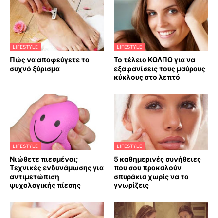
LIFESTYLE
LIFESTYLE
Πώς να αποφεύγετε το
Το τέλειο ΚΟΛΠΟ για να
συχνό ξύρισμα
εξαφανίσεις τους μαύρους
κύκλους στο λεπτό
LIFESTYLE
LIFESTYLE
Νιώθετε πιεσμένοι;
5 καθημερινές συνήθειες
Τεχνικές ενδυνάμωσης για
που σου προκαλούν
αντιμετώπιση
σπυράκια χωρίς να το
ψυχολογικής πίεσης
γνωρίζεις