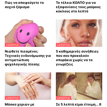
Πώς να αποφεύγετε το
Το τέλειο ΚΟΛΠΟ για να
συχνό ξύρισμα
εξαφανίσεις τους μαύρους
κύκλους στο λεπτό
LIFESTYLE
LIFESTYLE
Νιώθετε πιεσμένοι;
5 καθημερινές συνήθειες
Τεχνικές ενδυνάμωσης για
που σου προκαλούν
αντιμετώπιση
σπυράκια χωρίς να το
ψυχολογικής πίεσης
γνωρίζεις
LIFESTYLE
LIFESTYLE
Mάσκα χεριών με
Σε 5 λεπτά είμαι έτοιμη... 6