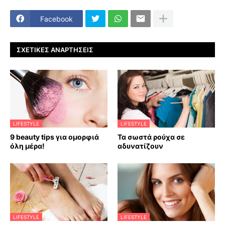
Facebook
ΣΧΕΤΙΚΈΣ ΑΝΑΡΤΉΣΕΙΣ
LIFESTYLE
LIFESTYLE
9 beauty tips για ομορφιά
Τα σωστά ρούχα σε
όλη μέρα!
αδυνατίζουν
LIFESTYLE
LIFESTYLE