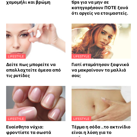
χαμομήλι και βρώμη
tips για να μην σε
κατηγορήσουν ΠΟΤΕ ξανά
ότι αργείς να ετοιμαστείς.
LIFESTYLE
LIFESTYLE
Δείτε πως μπορείτε να
Γιατί σταμάτησαν ξαφνικά
απαλλαχτείτε άμεσα από
να μακραίνουν τα μαλλιά
τις ρυτίδες
σου;
LIFESTYLE
LIFESTYLE
Ευαίσθητα νύχια:
Τέρμα η σόδα ..το ακτινίδιο
φροντίστε τα σωστά
είναι η λύση για το