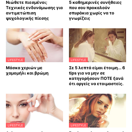
Νιώθετε πιεσμένοι;
5 καθημερινές συνήθειες
Τεχνικές ενδυνάμωσης για
που σου προκαλούν
αντιμετώπιση
σπυράκια χωρίς να το
ψυχολογικής πίεσης
γνωρίζεις
LIFESTYLE
LIFESTYLE
Mάσκα χεριών με
Σε 5 λεπτά είμαι έτοιμη... 6
χαμομήλι και βρώμη
tips για να μην σε
κατηγορήσουν ΠΟΤΕ ξανά
ότι αργείς να ετοιμαστείς.
LIFESTYLE
LIFESTYLE