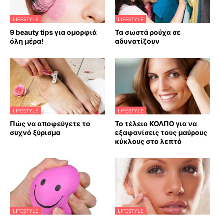
LIFESTYLE
LIFESTYLE
9 beauty tips για ομορφιά
Τα σωστά ρούχα σε
όλη μέρα!
αδυνατίζουν
LIFESTYLE
LIFESTYLE
Πώς να αποφεύγετε το
Το τέλειο ΚΟΛΠΟ για να
συχνό ξύρισμα
εξαφανίσεις τους μαύρους
κύκλους στο λεπτό
LIFESTYLE
LIFESTYLE