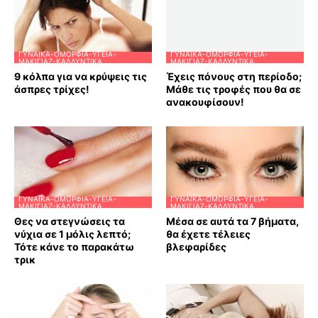
ΓΥΝΑΊΚΑ-ΟΜΟΡΦΙΆ-ΥΓΕΊΑ-
ΓΥΝΑΊΚΑ-ΟΜΟΡΦΙΆ-ΥΓΕΊΑ-
ΜΑΚΙΓΙΆΖ-ΚΑΛΛΥΝΤΙΚΆ
ΜΑΚΙΓΙΆΖ-ΚΑΛΛΥΝΤΙΚΆ
9 κόλπα για να κρύψεις τις
Έχεις πόνους στη περίοδο;
άσπρες τρίχες!
Μάθε τις τροφές που θα σε
ανακουφίσουν!
ΓΥΝΑΊΚΑ-ΟΜΟΡΦΙΆ-ΥΓΕΊΑ-
ΓΥΝΑΊΚΑ-ΟΜΟΡΦΙΆ-ΥΓΕΊΑ-
ΜΑΚΙΓΙΆΖ-ΚΑΛΛΥΝΤΙΚΆ
ΜΑΚΙΓΙΆΖ-ΚΑΛΛΥΝΤΙΚΆ
Θες να στεγνώσεις τα
Μέσα σε αυτά τα 7 βήματα,
νύχια σε 1 μόλις λεπτό;
θα έχετε τέλειες
Τότε κάνε το παρακάτω
βλεφαρίδες
τρικ