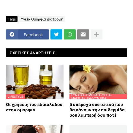
Tags
Υγεία Ομορφιά Διατροφή
Facebook
ΣΧΕΤΙΚΈΣ ΑΝΑΡΤΉΣΕΙΣ
ΓΥΝΑΊΚΑ-ΟΜΟΡΦΙΆ-ΥΓΕΊΑ-
LIFESTYLE
ΜΑΚΙΓΙΆΖ-ΚΑΛΛΥΝΤΙΚΆ
Οι χρήσεις του ελαιόλαδου
5 υπέροχα συστατικά που
στην ομορφιά
θα κάνουν την επιδερμίδα
σου λαμπερή όσο ποτέ