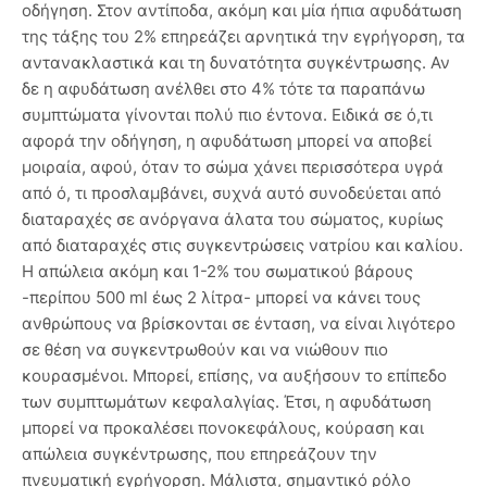
οδήγηση. Στον αντίποδα, ακόμη και μία ήπια αφυδάτωση
της τάξης του 2% επηρεάζει αρνητικά την εγρήγορση, τα
αντανακλαστικά και τη δυνατότητα συγκέντρωσης. Αν
δε η αφυδάτωση ανέλθει στο 4% τότε τα παραπάνω
συμπτώματα γίνονται πολύ πιο έντονα. Ειδικά σε ό,τι
αφορά την οδήγηση, η αφυδάτωση μπορεί να αποβεί
μοιραία, αφού, όταν το σώμα χάνει περισσότερα υγρά
από ό, τι προσλαμβάνει, συχνά αυτό συνοδεύεται από
διαταραχές σε ανόργανα άλατα του σώματος, κυρίως
από διαταραχές στις συγκεντρώσεις νατρίου και καλίου.
Η απώλεια ακόμη και 1-2% του σωματικού βάρους
-περίπου 500 ml έως 2 λίτρα- μπορεί να κάνει τους
ανθρώπους να βρίσκονται σε ένταση, να είναι λιγότερο
σε θέση να συγκεντρωθούν και να νιώθουν πιο
κουρασμένοι. Μπορεί, επίσης, να αυξήσουν το επίπεδο
των συμπτωμάτων κεφαλαλγίας. Έτσι, η αφυδάτωση
μπορεί να προκαλέσει πονοκεφάλους, κούραση και
απώλεια συγκέντρωσης, που επηρεάζουν την
πνευματική εγρήγορση. Μάλιστα, σημαντικό ρόλο