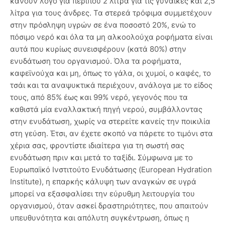
κάνουν λόγο για περίπου 2 λίτρα για τις γυναίκες και 2,5
λίτρα για τους άνδρες. Τα στερεά τρόφιμα συμμετέχουν
στην πρόσληψη υγρών σε ένα ποσοστό 20%, ενώ το
πόσιμο νερό και όλα τα μη αλκοολούχα ροφήματα είναι
αυτά που κυρίως συνεισφέρουν (κατά 80%) στην
ενυδάτωση του οργανισμού. Όλα τα ροφήματα,
καφεϊνούχα και μη, όπως το γάλα, οι χυμοί, ο καφές, το
τσάι και τα αναψυκτικά περιέχουν, ανάλογα με το είδος
τους, από 85% έως και 99% νερό, γεγονός που τα
καθιστά μία εναλλακτική πηγή νερού, συμβάλλοντας
στην ενυδάτωση, χωρίς να στερείτε κανείς την ποικιλία
στη γεύση. Έτσι, αν έχετε σκοπό να πάρετε το τιμόνι στα
χέρια σας, φροντίστε ιδιαίτερα για τη σωστή σας
ενυδάτωση πριν και μετά το ταξίδι. Σύμφωνα με το
Ευρωπαϊκό Ινστιτούτο Ενυδάτωσης (European Hydration
Institute), η επαρκής κάλυψη των αναγκών σε υγρά
μπορεί να εξασφαλίσει την εύρυθμη λειτουργία του
οργανισμού, όταν ασκεί δραστηριότητες, που απαιτούν
υπευθυνότητα και απόλυτη συγκέντρωση, όπως η