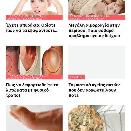
ΓΥΝΑΊΚΑ-ΟΜΟΡΦΙΆ-ΥΓΕΊΑ-
ΓΥΝΑΊΚΑ-ΟΜΟΡΦΙΆ-ΥΓΕΊΑ-
ΜΑΚΙΓΙΆΖ-ΚΑΛΛΥΝΤΙΚΆ
ΜΑΚΙΓΙΆΖ-ΚΑΛΛΥΝΤΙΚΆ
Έχετε σπυράκια; Ορίστε
Μεγάλη αιμορραγία στην
πως να τα εξαφανίσετε...
περίοδο: Ποιο σοβαρό
πρόβλημα υγείας δείχνει
ΓΥΝΑΊΚΑ-ΟΜΟΡΦΙΆ-ΥΓΕΊΑ-
ΕΙΔΗΣΕΙΣ
ΜΑΚΙΓΙΆΖ-ΚΑΛΛΥΝΤΙΚΆ
Πως να ξεφορτωθείτε τα
Τα μυστικά υγείας αυτών
λιπώματα με φυσικό
που δεν αρρωσταίνουν
τρόπο!
ποτέ