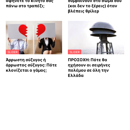
αφήνετε το κινητό σας
συμβαίνουν στο σώμα σου
πάνω στο τραπέζι;
(και δεν το ξέρεις) όταν
βλέπεις θρίλερ
SLIDER
SLIDER
Άρρωστη σύζυγος ή
ΠΡΟΣΟΧΗ: Πότε θα
άρρωστος σύζυγος: Πότε
ηχήσουν οι σειρήνες
κλονίζεται ο γάμος;
πολέμου σε όλη την
Ελλάδα