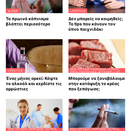
SLIDER
LIFESTYLE
Το πρωινό κάπνισμα
Δεν μπορείς να κοιμηθείς;
βλάπτει περισσότερο
Τα tips που κάνουν τον
ύπνο παιχνιδάκι
ΝΈΑ-ΕΡΓΑΣΊΑ-ΠΑΡΆΞΕΝΑ-ΙΑΤΡΙΚΆ-
LIFESTYLE
ΣΠΊΤΙ-ΟΙΚΟΝΟΜΊΑ-ΑΓΓΕΛΊΕΣ-LIVE
Ένας μήνας αρκεί: Κόψτε
Μπορούμε να ξαναβάλουμε
το αλκοόλ και κερδίστε τις
στην κατάψυξη το κρέας
αρρώστιες
που ξεπάγωσε;
ΝΈΑ-ΕΡΓΑΣΊΑ-ΠΑΡΆΞΕΝΑ-ΙΑΤΡΙΚΆ-
ΝΈΑ-ΕΡΓΑΣΊΑ-ΠΑΡΆΞΕΝΑ-ΙΑΤΡΙΚΆ-