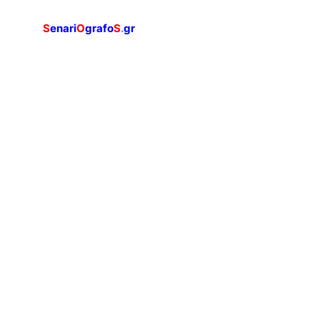
S
enari
O
grafo
S
.
gr