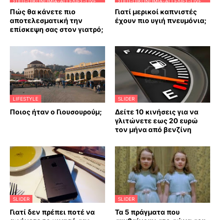
ΣΠΊΤΙ-ΟΙΚΟΝΟΜΊΑ-ΑΓΓΕΛΊΕΣ-LIVE
ΣΠΊΤΙ-ΟΙΚΟΝΟΜΊΑ-ΑΓΓΕΛΊΕΣ-LIVE
Πώς θα κάνετε πιο
Γιατί μερικοί καπνιστές
αποτελεσματική την
έχουν πιο υγιή πνευμόνια;
επίσκεψη σας στον γιατρό;
LIFESTYLE
SLIDER
Ποιος ήταν ο Γιουσουρούμ;
Δείτε 10 κινήσεις για να
γλιτώνετε εως 20 ευρώ
τον μήνα από βενζίνη
SLIDER
SLIDER
Γιατί δεν πρέπει ποτέ να
Τα 5 πράγματα που