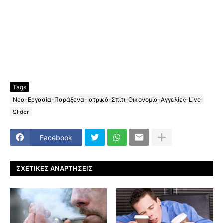
Tags
Νέα-Εργασία-Παράξενα-Ιατρικά-Σπίτι-Οικονομία-Αγγελίες-Live
Slider
Facebook
ΣΧΕΤΙΚΈΣ ΑΝΑΡΤΉΣΕΙΣ