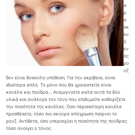
α
ρ
α
σκ
ευ
ή
εν
ός
ρο
υζ
δεν είναι δύσκολη υπόθεση. Για την ακρίβεια, είναι
ιδιαίτερα απλή. Το μόνο που θα χρειαστείτε είναι
κανέλα και πούδρα... Αναμιγνύετε καλά αυτά τα δύο
υλικά και ανάλογα τον τόνο που επιθυμείτε καθορίζετε
την ποσότητα της κανέλας. Όσο περισσότερη κανέλα
προσθέσετε, τόσο πιο σκούρα απόχρωση παίρνει το
ρουζ. Αντίθετα, όσο υπερισχύει η ποσότητα της πούδρας
τόσο ανοίγει ο τόνος.