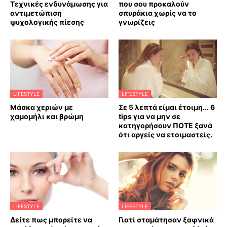
Τεχνικές ενδυνάμωσης για
που σου προκαλούν
αντιμετώπιση
σπυράκια χωρίς να το
ψυχολογικής πίεσης
γνωρίζεις
LIFESTYLE
LIFESTYLE
Mάσκα χεριών με
Σε 5 λεπτά είμαι έτοιμη... 6
χαμομήλι και βρώμη
tips για να μην σε
κατηγορήσουν ΠΟΤΕ ξανά
ότι αργείς να ετοιμαστείς.
LIFESTYLE
LIFESTYLE
Δείτε πως μπορείτε να
Γιατί σταμάτησαν ξαφνικά