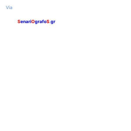
Via
S
enari
O
grafo
S
.
gr