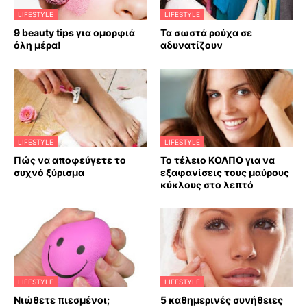
LIFESTYLE
LIFESTYLE
9 beauty tips για ομορφιά
Τα σωστά ρούχα σε
όλη μέρα!
αδυνατίζουν
LIFESTYLE
LIFESTYLE
Πώς να αποφεύγετε το
Το τέλειο ΚΟΛΠΟ για να
συχνό ξύρισμα
εξαφανίσεις τους μαύρους
κύκλους στο λεπτό
LIFESTYLE
LIFESTYLE
Νιώθετε πιεσμένοι;
5 καθημερινές συνήθειες