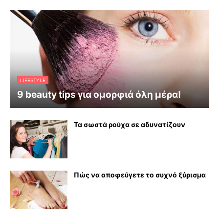
LIFESTYLE
9 beauty tips για ομορφιά όλη μέρα!
Τα σωστά ρούχα σε αδυνατίζουν
Πώς να αποφεύγετε το συχνό ξύρισμα