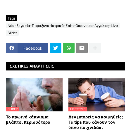
Tags
Νέα-Εργασία-Παράξενα-Ιατρικά-Σπίτι-Οικονομία-Αγγελίες-Live
Slider
Facebook
ΣΧΕΤΙΚΈΣ ΑΝΑΡΤΉΣΕΙΣ
SLIDER
LIFESTYLE
Το πρωινό κάπνισμα
Δεν μπορείς να κοιμηθείς;
βλάπτει περισσότερο
Τα tips που κάνουν τον
ύπνο παιχνιδάκι