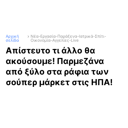
Αρχική
Νέα-Εργασία-Παράξενα-Ιατρικά-Σπίτι-
σελίδα
Οικονομία-Αγγελίες-Live
Απίστευτο τι άλλο θα
ακούσουμε! Παρμεζάνα
από ξύλο στα ράφια των
σούπερ μάρκετ στις ΗΠΑ!