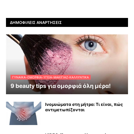
ΔΗΜΟΦΙΛΕΊΣ ΑΝΑΡΤΉΣΕΙΣ
ΓΥΝΑΊΚΑ-ΟΜΟΡΦΙΆ-ΥΓΕΊΑ-ΜΑΚΙΓΙΆΖ-ΚΑΛΛΥΝΤΙΚΆ
9 beauty tips για ομορφιά όλη μέρα!
Ινομυώματα στη μήτρα: Τι είναι, πώς
αντιμετωπίζονται