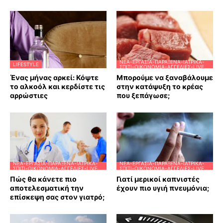
ΝΈΑ-ΕΡΓΑΣΊΑ-ΠΑΡΆΞΕΝΑ-ΙΑΤΡΙΚΆ-
LIFESTYLE
ΣΠΊΤΙ-ΟΙΚΟΝΟΜΊΑ-ΑΓΓΕΛΊΕΣ-LIVE
Ένας μήνας αρκεί: Κόψτε
Μπορούμε να ξαναβάλουμε
το αλκοόλ και κερδίστε τις
στην κατάψυξη το κρέας
αρρώστιες
που ξεπάγωσε;
ΝΈΑ-ΕΡΓΑΣΊΑ-ΠΑΡΆΞΕΝΑ-ΙΑΤΡΙΚΆ-
ΝΈΑ-ΕΡΓΑΣΊΑ-ΠΑΡΆΞΕΝΑ-ΙΑΤΡΙΚΆ-
ΣΠΊΤΙ-ΟΙΚΟΝΟΜΊΑ-ΑΓΓΕΛΊΕΣ-LIVE
ΣΠΊΤΙ-ΟΙΚΟΝΟΜΊΑ-ΑΓΓΕΛΊΕΣ-LIVE
Πώς θα κάνετε πιο
Γιατί μερικοί καπνιστές
αποτελεσματική την
έχουν πιο υγιή πνευμόνια;
επίσκεψη σας στον γιατρό;