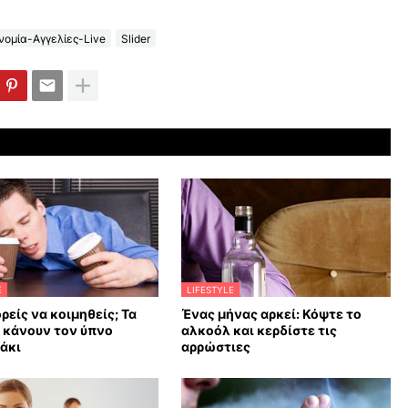
ομία-Αγγελίες-Live
Slider
E
LIFESTYLE
ρείς να κοιμηθείς; Τα
Ένας μήνας αρκεί: Κόψτε το
υ κάνουν τον ύπνο
αλκοόλ και κερδίστε τις
άκι
αρρώστιες