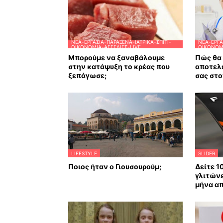
ΝΈΑ-ΕΡΓΑΣΊΑ-ΠΑΡΆΞΕΝΑ-ΙΑΤΡΙΚΆ-ΣΠΊΤΙ-
ΝΈΑ-ΕΡΓΑ
ΟΙΚΟΝΟΜΊΑ-ΑΓΓΕΛΊΕΣ-LIVE
ΟΙΚΟΝΟΜΊ
Μπορούμε να ξαναβάλουμε
Πώς θα 
στην κατάψυξη το κρέας που
αποτελ
ξεπάγωσε;
σας στο
LIFESTYLE
SLIDER
Ποιος ήταν ο Γιουσουρούμ;
Δείτε 1
γλιτώνε
μήνα απ