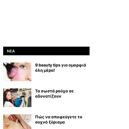
ΝΈΑ
9 beauty tips για ομορφιά
όλη μέρα!
Τα σωστά ρούχα σε
αδυνατίζουν
Πώς να αποφεύγετε το
συχνό ξύρισμα