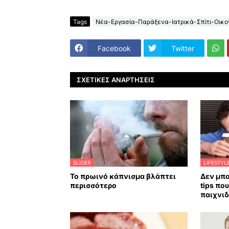
Tags
Νέα-Εργασία-Παράξενα-Ιατρικά-Σπίτι-Οικον
Facebook
Twitter
ΣΧΕΤΙΚΈΣ ΑΝΑΡΤΉΣΕΙΣ
SLIDER
LIFESTYL
Το πρωινό κάπνισμα βλάπτει
Δεν μπο
περισσότερο
tips πο
παιχνιδ