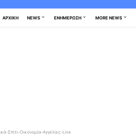
ΑΡΧΙΚΉ
NEWS
ΕΝΗΜΈΡΩΣΗ
MORE NEWS
κά-Σπίτι-Οικονομία-Αγγελίες-Live