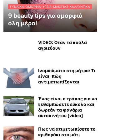
ΓΥΝΑΊΚΑ-ΟΜΟΡΦΙΆ-ΥΓΕΊΑ-ΜΑΚΙΓΙΆΖ-ΚΑΛΛΥΝΤΙΚΆ
9 beauty tips για ομορφιά
όλη μέρα!
VIDEO: Όταν τα κοάλα
αγριεύουν
Ινομυώματα στη μήτρα: Τι
είναι, πώς
αντιμετωπίζονται
Ένας είναι ο τρόπος για να
ξεθαμπώσετε εύκολα και
δωρεάν τα φανάρια
αυτοκινήτου [video]
Πως να ατιμετωπίσετε το
κριθαράκι στο μάτι