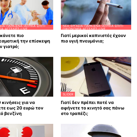
ΣΊΑ-ΠΑΡΆΞΕΝΑ-ΙΑΤΡΙΚΆ-ΣΠΊΤΙ-
ΝΈΑ-ΕΡΓΑΣΊΑ-ΠΑΡΆΞΕΝΑ-ΙΑΤΡΙΚΆ-ΣΠΊΤΙ-
Α-ΑΓΓΕΛΊΕΣ-LIVE
ΟΙΚΟΝΟΜΊΑ-ΑΓΓΕΛΊΕΣ-LIVE
κάνετε πιο
Γιατί μερικοί καπνιστές έχουν
εσματική την επίσκεψη
πιο υγιή πνευμόνια;
ν γιατρό;
SLIDER
0 κινήσεις για να
Γιατί δεν πρέπει ποτέ να
τε εως 20 ευρώ τον
αφήνετε το κινητό σας πάνω
ό βενζίνη
στο τραπέζι;