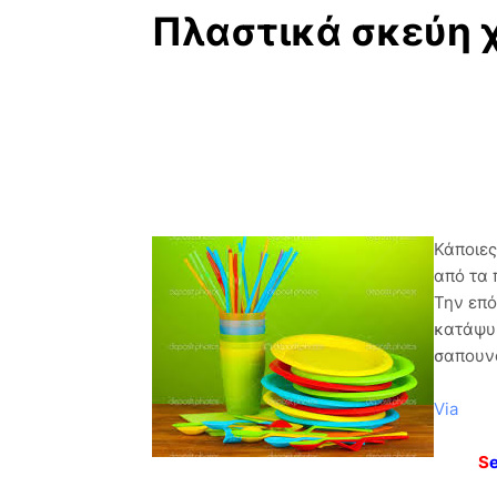
Πλαστικά σκεύη 
Κάποιες
από τα 
Την επό
κατάψυξ
σαπουν
Via
S