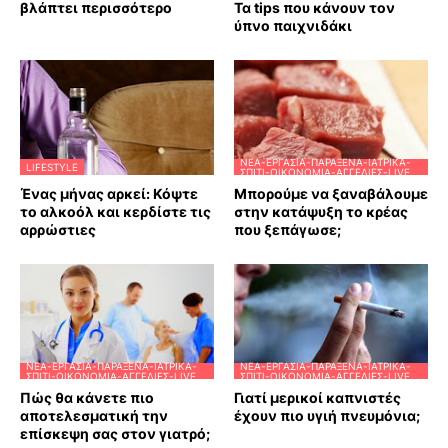
βλάπτει περισσότερο
Τα tips που κάνουν τον
ύπνο παιχνιδάκι
ΝΈΑ-ΕΡΓΑΣΊΑ-ΠΑΡΆΞΕΝΑ-ΙΑΤΡΙΚΆ-
LIFESTYLE
ΣΠΊΤΙ-ΟΙΚΟΝΟΜΊΑ-ΑΓΓΕΛΊΕΣ-LIVE
Ένας μήνας αρκεί: Κόψτε
Μπορούμε να ξαναβάλουμε
το αλκοόλ και κερδίστε τις
στην κατάψυξη το κρέας
αρρώστιες
που ξεπάγωσε;
ΝΈΑ-ΕΡΓΑΣΊΑ-ΠΑΡΆΞΕΝΑ-ΙΑΤΡΙΚΆ-
ΝΈΑ-ΕΡΓΑΣΊΑ-ΠΑΡΆΞΕΝΑ-ΙΑΤΡΙΚΆ-
ΣΠΊΤΙ-ΟΙΚΟΝΟΜΊΑ-ΑΓΓΕΛΊΕΣ-LIVE
ΣΠΊΤΙ-ΟΙΚΟΝΟΜΊΑ-ΑΓΓΕΛΊΕΣ-LIVE
Πώς θα κάνετε πιο
Γιατί μερικοί καπνιστές
αποτελεσματική την
έχουν πιο υγιή πνευμόνια;
επίσκεψη σας στον γιατρό;