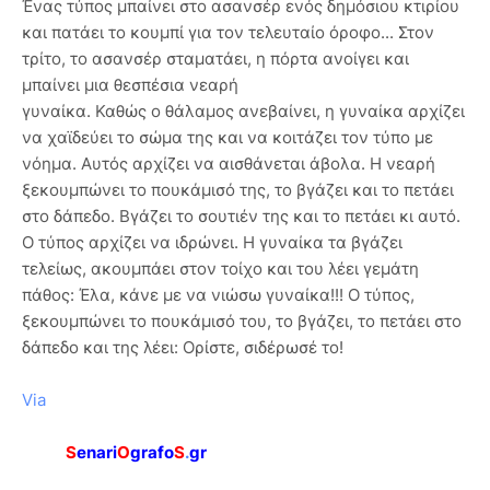
Ένας τύπος μπαίνει στο ασανσέρ ενός δημόσιου κτιρίου
και πατάει το κουμπί για τον τελευταίο όροφο... Στον
τρίτο, το ασανσέρ σταματάει, η πόρτα ανοίγει και
μπαίνει μια θεσπέσια νεαρή
γυναίκα. Καθώς ο θάλαμος ανεβαίνει, η γυναίκα αρχίζει
να χαϊδεύει το σώμα της και να κοιτάζει τον τύπο με
νόημα. Αυτός αρχίζει να αισθάνεται άβολα. Η νεαρή
ξεκουμπώνει το πουκάμισό της, το βγάζει και το πετάει
στο δάπεδο. Βγάζει το σουτιέν της και το πετάει κι αυτό.
Ο τύπος αρχίζει να ιδρώνει. Η γυναίκα τα βγάζει
τελείως, ακουμπάει στον τοίχο και του λέει γεμάτη
πάθος: Έλα, κάνε με να νιώσω γυναίκα!!! Ο τύπος,
ξεκουμπώνει το πουκάμισό του, το βγάζει, το πετάει στο
δάπεδο και της λέει: Ορίστε, σιδέρωσέ το!
Via
S
enari
O
grafo
S
.
gr