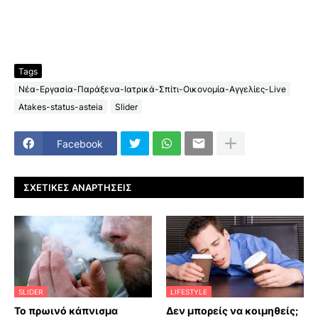
Tags
Νέα-Εργασία-Παράξενα-Ιατρικά-Σπίτι-Οικονομία-Αγγελίες-Live
Atakes-status-asteia
Slider
Facebook
ΣΧΕΤΙΚΈΣ ΑΝΑΡΤΉΣΕΙΣ
SLIDER
LIFESTYLE
Το πρωινό κάπνισμα
Δεν μπορείς να κοιμηθείς;