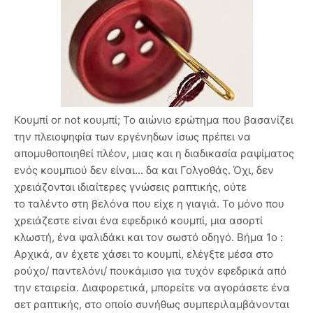
Κουμπί or not κουμπί; Το αιώνιο ερώτημα που βασανίζει
την πλειοψηφία των εργένηδων ίσως πρέπει να
απομυθοποιηθεί πλέον, μιας και η διαδικασία ραψίματος
ενός κουμπιού δεν είναι... δα και Γολγοθάς. Όχι, δεν
χρειάζονται ιδιαίτερες γνώσεις ραπτικής, ούτε
το ταλέντο στη βελόνα που είχε η γιαγιά. Το μόνο που
χρειάζεστε είναι ένα εφεδρικό κουμπί, μια ασορτί
κλωστή, ένα ψαλιδάκι και τον σωστό οδηγό. Βήμα 1ο :
Αρχικά, αν έχετε χάσει το κουμπί, ελέγξτε μέσα στο
ρούχο/ παντελόνι/ πουκάμισο για τυχόν εφεδρικά από
την εταιρεία. Διαφορετικά, μπορείτε να αγοράσετε ένα
σετ ραπτικής, στο οποίο συνήθως συμπεριλαμβάνονται