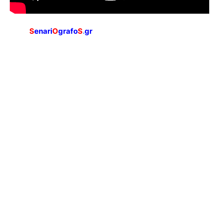
S
enari
O
grafo
S
.
gr