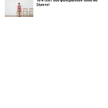
Τα 4 τεστ που φανερώνουν πόσο θα
ζήσετε!