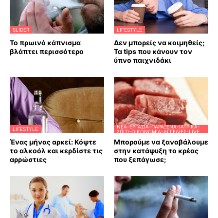
SLIDER
LIFESTYLE
Το πρωινό κάπνισμα
Δεν μπορείς να κοιμηθείς;
βλάπτει περισσότερο
Τα tips που κάνουν τον
ύπνο παιχνιδάκι
ΝΈΑ-ΕΡΓΑΣΊΑ-ΠΑΡΆΞΕΝΑ-ΙΑΤΡΙΚΆ-
LIFESTYLE
ΣΠΊΤΙ-ΟΙΚΟΝΟΜΊΑ-ΑΓΓΕΛΊΕΣ-LIVE
Ένας μήνας αρκεί: Κόψτε
Μπορούμε να ξαναβάλουμε
το αλκοόλ και κερδίστε τις
στην κατάψυξη το κρέας
αρρώστιες
που ξεπάγωσε;