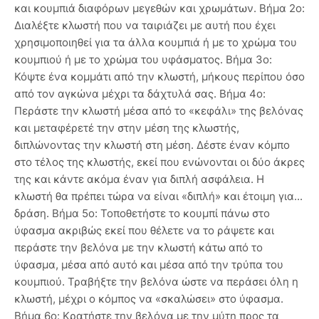
και κουμπιά διαφόρων μεγεθών και χρωμάτων. Βήμα 2ο:
Διαλέξτε κλωστή που να ταιριάζει με αυτή που έχει
χρησιμοποιηθεί για τα άλλα κουμπιά ή με το χρώμα του
κουμπιού ή με το χρώμα του υφάσματος. Βήμα 3ο:
Κόψτε ένα κομμάτι από την κλωστή, μήκους περίπου όσο
από τον αγκώνα μέχρι τα δάχτυλά σας. Βήμα 4ο:
Περάστε την κλωστή μέσα από το «κεφάλι» της βελόνας
και μεταφέρετέ την στην μέση της κλωστής,
διπλώνοντας την κλωστή στη μέση. Δέστε έναν κόμπο
στο τέλος της κλωστής, εκεί που ενώνονται οι δύο άκρες
της και κάντε ακόμα έναν για διπλή ασφάλεια. Η
κλωστή θα πρέπει τώρα να είναι «διπλή» και έτοιμη για...
δράση. Βήμα 5ο: Τοποθετήστε το κουμπί πάνω στο
ύφασμα ακριβώς εκεί που θέλετε να το ράψετε και
περάστε την βελόνα με την κλωστή κάτω από το
ύφασμα, μέσα από αυτό και μέσα από την τρύπα του
κουμπιού. Τραβήξτε την βελόνα ώστε να περάσει όλη η
κλωστή, μέχρι ο κόμπος να «σκαλώσει» στο ύφασμα.
Βήμα 6ο: Κρατήστε την βελόνα με την μύτη προς τα