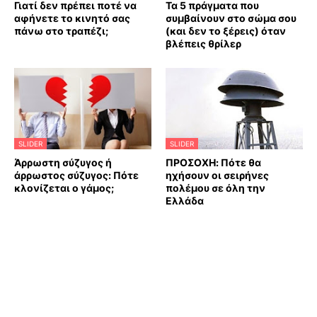
Γιατί δεν πρέπει ποτέ να
Τα 5 πράγματα που
αφήνετε το κινητό σας
συμβαίνουν στο σώμα σου
πάνω στο τραπέζι;
(και δεν το ξέρεις) όταν
βλέπεις θρίλερ
SLIDER
SLIDER
Άρρωστη σύζυγος ή
ΠΡΟΣΟΧΗ: Πότε θα
άρρωστος σύζυγος: Πότε
ηχήσουν οι σειρήνες
κλονίζεται ο γάμος;
πολέμου σε όλη την
Ελλάδα