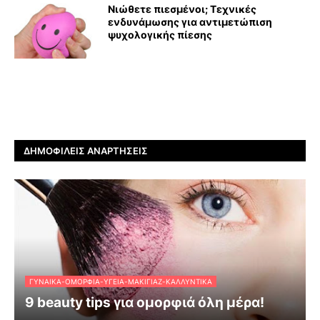
Νιώθετε πιεσμένοι; Τεχνικές
ενδυνάμωσης για αντιμετώπιση
ψυχολογικής πίεσης
ΔΗΜΟΦΙΛΕΊΣ ΑΝΑΡΤΉΣΕΙΣ
ΓΥΝΑΊΚΑ-ΟΜΟΡΦΙΆ-ΥΓΕΊΑ-ΜΑΚΙΓΙΆΖ-ΚΑΛΛΥΝΤΙΚΆ
9 beauty tips για ομορφιά όλη μέρα!