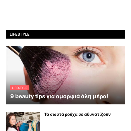
LIFESTYLE
LIFESTYLE
9 beauty tips για ομορφιά όλη μέρα!
Τα σωστά ρούχα σε αδυνατίζουν