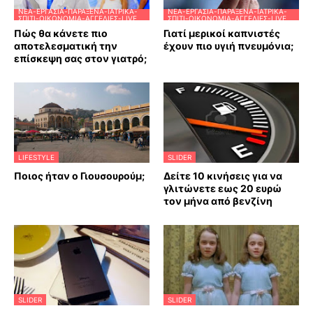
ΝΈΑ-ΕΡΓΑΣΊΑ-ΠΑΡΆΞΕΝΑ-ΙΑΤΡΙΚΆ-
ΝΈΑ-ΕΡΓΑΣΊΑ-ΠΑΡΆΞΕΝΑ-ΙΑΤΡΙΚΆ-
ΣΠΊΤΙ-ΟΙΚΟΝΟΜΊΑ-ΑΓΓΕΛΊΕΣ-LIVE
ΣΠΊΤΙ-ΟΙΚΟΝΟΜΊΑ-ΑΓΓΕΛΊΕΣ-LIVE
Πώς θα κάνετε πιο
Γιατί μερικοί καπνιστές
αποτελεσματική την
έχουν πιο υγιή πνευμόνια;
επίσκεψη σας στον γιατρό;
LIFESTYLE
SLIDER
Ποιος ήταν ο Γιουσουρούμ;
Δείτε 10 κινήσεις για να
γλιτώνετε εως 20 ευρώ
τον μήνα από βενζίνη
SLIDER
SLIDER