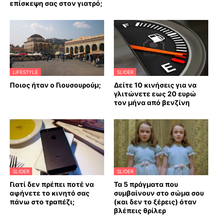
επίσκεψη σας στον γιατρό;
LIFESTYLE
SLIDER
Ποιος ήταν ο Γιουσουρούμ;
Δείτε 10 κινήσεις για να
γλιτώνετε εως 20 ευρώ
τον μήνα από βενζίνη
SLIDER
SLIDER
Γιατί δεν πρέπει ποτέ να
Τα 5 πράγματα που
αφήνετε το κινητό σας
συμβαίνουν στο σώμα σου
πάνω στο τραπέζι;
(και δεν το ξέρεις) όταν
βλέπεις θρίλερ