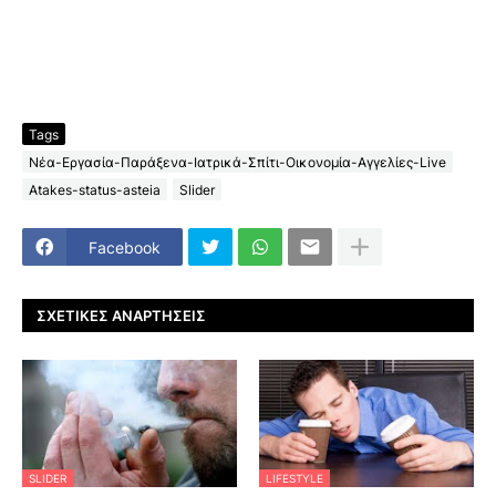
Tags
Νέα-Εργασία-Παράξενα-Ιατρικά-Σπίτι-Οικονομία-Αγγελίες-Live
Atakes-status-asteia
Slider
Facebook
ΣΧΕΤΙΚΈΣ ΑΝΑΡΤΉΣΕΙΣ
SLIDER
LIFESTYLE