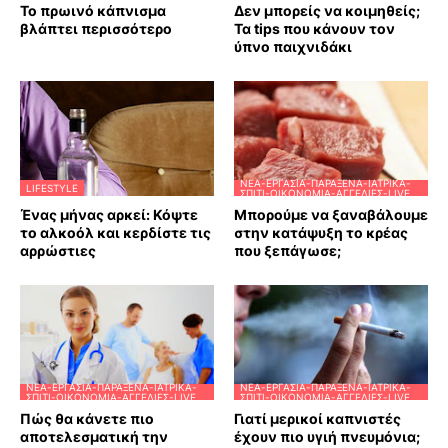
Το πρωινό κάπνισμα
Δεν μπορείς να κοιμηθείς;
βλάπτει περισσότερο
Τα tips που κάνουν τον
ύπνο παιχνιδάκι
ΝΈΑ-ΕΡΓΑΣΊΑ-ΠΑΡΆΞΕΝΑ-ΙΑΤΡΙΚΆ-
LIFESTYLE
ΣΠΊΤΙ-ΟΙΚΟΝΟΜΊΑ-ΑΓΓΕΛΊΕΣ-LIVE
Ένας μήνας αρκεί: Κόψτε
Μπορούμε να ξαναβάλουμε
το αλκοόλ και κερδίστε τις
στην κατάψυξη το κρέας
αρρώστιες
που ξεπάγωσε;
ΝΈΑ-ΕΡΓΑΣΊΑ-ΠΑΡΆΞΕΝΑ-ΙΑΤΡΙΚΆ-
ΝΈΑ-ΕΡΓΑΣΊΑ-ΠΑΡΆΞΕΝΑ-ΙΑΤΡΙΚΆ-
ΣΠΊΤΙ-ΟΙΚΟΝΟΜΊΑ-ΑΓΓΕΛΊΕΣ-LIVE
ΣΠΊΤΙ-ΟΙΚΟΝΟΜΊΑ-ΑΓΓΕΛΊΕΣ-LIVE
Πώς θα κάνετε πιο
Γιατί μερικοί καπνιστές
αποτελεσματική την
έχουν πιο υγιή πνευμόνια;