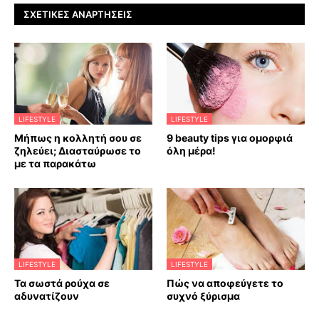
ΣΧΕΤΙΚΈΣ ΑΝΑΡΤΉΣΕΙΣ
LIFESTYLE
LIFESTYLE
Μήπως η κολλητή σου σε
9 beauty tips για ομορφιά
ζηλεύει; Διασταύρωσε το
όλη μέρα!
με τα παρακάτω
LIFESTYLE
LIFESTYLE
Τα σωστά ρούχα σε
Πώς να αποφεύγετε το
αδυνατίζουν
συχνό ξύρισμα