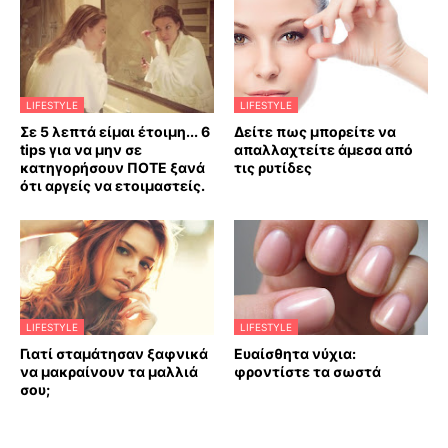
LIFESTYLE
LIFESTYLE
Σε 5 λεπτά είμαι έτοιμη... 6
Δείτε πως μπορείτε να
tips για να μην σε
απαλλαχτείτε άμεσα από
κατηγορήσουν ΠΟΤΕ ξανά
τις ρυτίδες
ότι αργείς να ετοιμαστείς.
LIFESTYLE
LIFESTYLE
Γιατί σταμάτησαν ξαφνικά
Ευαίσθητα νύχια:
να μακραίνουν τα μαλλιά
φροντίστε τα σωστά
σου;