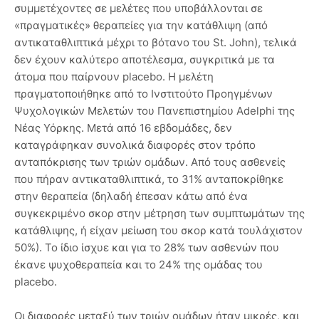
συμμετέχοντες σε μελέτες που υποβάλλονται σε
«πραγματικές» θεραπείες για την κατάθλιψη (από
αντικαταθλιπτικά μέχρι το βότανο του St. John), τελικά
δεν έχουν καλύτερο αποτέλεσμα, συγκριτικά με τα
άτομα που παίρνουν placebo. Η μελέτη
πραγματοποιήθηκε από το Ινστιτούτο Προηγμένων
Ψυχολογικών Μελετών του Πανεπιστημίου Adelphi της
Νέας Υόρκης. Μετά από 16 εβδομάδες, δεν
καταγράφηκαν συνολικά διαφορές στον τρόπο
ανταπόκρισης των τριών ομάδων. Από τους ασθενείς
που πήραν αντικαταθλιπτικά, το 31% ανταποκρίθηκε
στην θεραπεία (δηλαδή έπεσαν κάτω από ένα
συγκεκριμένο σκορ στην μέτρηση των συμπτωμάτων της
κατάθλιψης, ή είχαν μείωση του σκορ κατά τουλάχιστον
50%). Το ίδιο ίσχυε και για το 28% των ασθενών που
έκανε ψυχοθεραπεία και το 24% της ομάδας του
placebo.
Οι διαφορές μεταξύ των τριών ομάδων ήταν μικρές, και