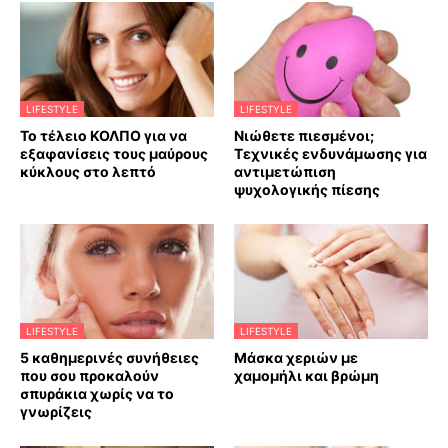
LIFESTYLE
LIFESTYLE
Το τέλειο ΚΟΛΠΟ για να
Νιώθετε πιεσμένοι;
εξαφανίσεις τους μαύρους
Τεχνικές ενδυνάμωσης για
κύκλους στο λεπτό
αντιμετώπιση
ψυχολογικής πίεσης
LIFESTYLE
LIFESTYLE
5 καθημερινές συνήθειες
Mάσκα χεριών με
που σου προκαλούν
χαμομήλι και βρώμη
σπυράκια χωρίς να το
γνωρίζεις