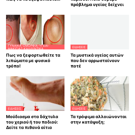
πρόβλημα υγείας δείχνει
ΓΥΝΑΊΚΑ-ΟΜΟΡΦΙΆ-ΥΓΕΊΑ-
ΕΙΔΗΣΕΙΣ
ΜΑΚΙΓΙΆΖ-ΚΑΛΛΥΝΤΙΚΆ
Πως να ξεφορτωθείτε τα
Τα μυστικά υγείας αυτών
λιπώματα με φυσικό
που δεν αρρωσταίνουν
τρόπο!
ποτέ
ΕΙΔΗΣΕΙΣ
ΕΙΔΗΣΕΙΣ
Μούδιασμα στα δάχτυλα
Τα τρόφιμα αλλοιώνονται
του χεριού ή του ποδιού:
στην κατάψυξη;
Δείτε τα πιθανά αίτια