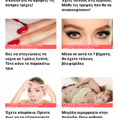
9 κόλπα για να κρύψεις τις
Έχεις πόνους στη περίοδο;
άσπρες τρίχες!
Μάθε τις τροφές που θα σε
ανακουφίσουν!
ΓΥΝΑΊΚΑ-ΟΜΟΡΦΙΆ-ΥΓΕΊΑ-
ΓΥΝΑΊΚΑ-ΟΜΟΡΦΙΆ-ΥΓΕΊΑ-
ΜΑΚΙΓΙΆΖ-ΚΑΛΛΥΝΤΙΚΆ
ΜΑΚΙΓΙΆΖ-ΚΑΛΛΥΝΤΙΚΆ
Θες να στεγνώσεις τα
Μέσα σε αυτά τα 7 βήματα,
νύχια σε 1 μόλις λεπτό;
θα έχετε τέλειες
Τότε κάνε το παρακάτω
βλεφαρίδες
τρικ
ΓΥΝΑΊΚΑ-ΟΜΟΡΦΙΆ-ΥΓΕΊΑ-
ΓΥΝΑΊΚΑ-ΟΜΟΡΦΙΆ-ΥΓΕΊΑ-
ΜΑΚΙΓΙΆΖ-ΚΑΛΛΥΝΤΙΚΆ
ΜΑΚΙΓΙΆΖ-ΚΑΛΛΥΝΤΙΚΆ
Έχετε σπυράκια; Ορίστε
Μεγάλη αιμορραγία στην
πως να τα εξαφανίσετε...
περίοδο: Ποιο σοβαρό