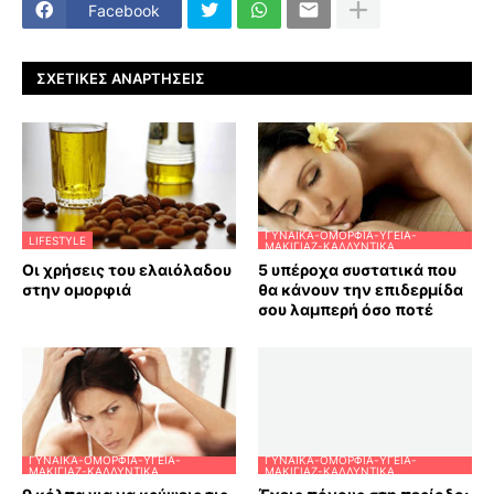
Facebook
ΣΧΕΤΙΚΈΣ ΑΝΑΡΤΉΣΕΙΣ
ΓΥΝΑΊΚΑ-ΟΜΟΡΦΙΆ-ΥΓΕΊΑ-
LIFESTYLE
ΜΑΚΙΓΙΆΖ-ΚΑΛΛΥΝΤΙΚΆ
Οι χρήσεις του ελαιόλαδου
5 υπέροχα συστατικά που
στην ομορφιά
θα κάνουν την επιδερμίδα
σου λαμπερή όσο ποτέ
ΓΥΝΑΊΚΑ-ΟΜΟΡΦΙΆ-ΥΓΕΊΑ-
ΓΥΝΑΊΚΑ-ΟΜΟΡΦΙΆ-ΥΓΕΊΑ-
ΜΑΚΙΓΙΆΖ-ΚΑΛΛΥΝΤΙΚΆ
ΜΑΚΙΓΙΆΖ-ΚΑΛΛΥΝΤΙΚΆ