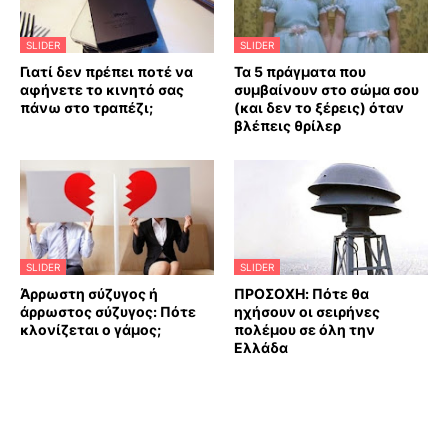
SLIDER
SLIDER
Γιατί δεν πρέπει ποτέ να
Τα 5 πράγματα που
αφήνετε το κινητό σας
συμβαίνουν στο σώμα σου
πάνω στο τραπέζι;
(και δεν το ξέρεις) όταν
βλέπεις θρίλερ
SLIDER
SLIDER
Άρρωστη σύζυγος ή
ΠΡΟΣΟΧΗ: Πότε θα
άρρωστος σύζυγος: Πότε
ηχήσουν οι σειρήνες
κλονίζεται ο γάμος;
πολέμου σε όλη την
Ελλάδα