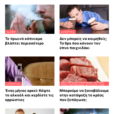
SLIDER
LIFESTYLE
Το πρωινό κάπνισμα
Δεν μπορείς να κοιμηθείς;
βλάπτει περισσότερο
Τα tips που κάνουν τον
ύπνο παιχνιδάκι
ΝΈΑ-ΕΡΓΑΣΊΑ-ΠΑΡΆΞΕΝΑ-ΙΑΤΡΙΚΆ-
LIFESTYLE
ΣΠΊΤΙ-ΟΙΚΟΝΟΜΊΑ-ΑΓΓΕΛΊΕΣ-LIVE
Ένας μήνας αρκεί: Κόψτε
Μπορούμε να ξαναβάλουμε
το αλκοόλ και κερδίστε τις
στην κατάψυξη το κρέας
αρρώστιες
που ξεπάγωσε;