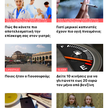
ΝΈΑ-ΕΡΓΑΣΊΑ-ΠΑΡΆΞΕΝΑ-ΙΑΤΡΙΚΆ-
ΝΈΑ-ΕΡΓΑΣΊΑ-ΠΑΡΆΞΕΝΑ-ΙΑΤΡΙΚΆ-
ΣΠΊΤΙ-ΟΙΚΟΝΟΜΊΑ-ΑΓΓΕΛΊΕΣ-LIVE
ΣΠΊΤΙ-ΟΙΚΟΝΟΜΊΑ-ΑΓΓΕΛΊΕΣ-LIVE
Πώς θα κάνετε πιο
Γιατί μερικοί καπνιστές
αποτελεσματική την
έχουν πιο υγιή πνευμόνια;
επίσκεψη σας στον γιατρό;
LIFESTYLE
SLIDER
Ποιος ήταν ο Γιουσουρούμ;
Δείτε 10 κινήσεις για να
γλιτώνετε εως 20 ευρώ
τον μήνα από βενζίνη