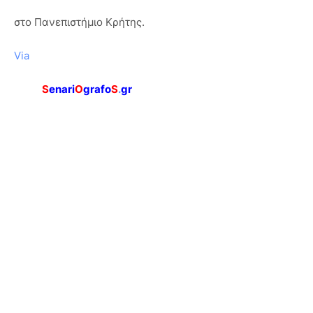
στο Πανεπιστήμιο Κρήτης.
Via
S
enari
O
grafo
S
.
gr