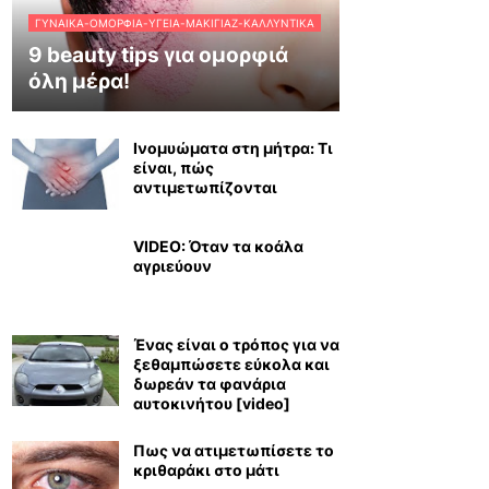
ΓΥΝΑΊΚΑ-ΟΜΟΡΦΙΆ-ΥΓΕΊΑ-ΜΑΚΙΓΙΆΖ-ΚΑΛΛΥΝΤΙΚΆ
9 beauty tips για ομορφιά
όλη μέρα!
Ινομυώματα στη μήτρα: Τι
είναι, πώς
αντιμετωπίζονται
VIDEO: Όταν τα κοάλα
αγριεύουν
Ένας είναι ο τρόπος για να
ξεθαμπώσετε εύκολα και
δωρεάν τα φανάρια
αυτοκινήτου [video]
Πως να ατιμετωπίσετε το
κριθαράκι στο μάτι