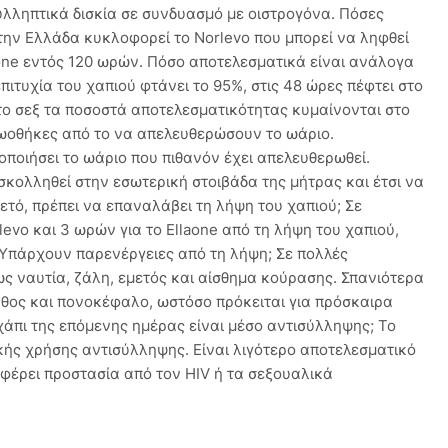
υλληπτικά δισκία σε συνδυασμό με οιστρογόνα. Πόσες
την Ελλάδα κυκλοφορεί το Norlevo που μπορεί να ληφθεί
aone εντός 120 ωρών. Πόσο αποτελεσματικά είναι ανάλογα
πιτυχία του χαπιού φτάνει το 95%, στις 48 ώρες πέφτει στο
το σεξ τα ποσοστά αποτελεσματικότητας κυμαίνονται στο
ις ωοθήκες από το να απελευθερώσουν το ωάριο.
ποιήσει το ωάριο που πιθανόν έχει απελευθερωθεί.
σκολληθεί στην εσωτερική στοιβάδα της μήτρας και έτσι να
μετό, πρέπει να επαναλάβει τη λήψη του χαπιού; Σε
evo και 3 ωρών για το Ellaone από τη λήψη του χαπιού,
 Υπάρχουν παρενέργειες από τη λήψη; Σε πολλές
 ναυτία, ζάλη, εμετός και αίσθημα κούρασης. Σπανιότερα
ήθος και πονοκέφαλο, ωστόσο πρόκειται για πρόσκαιρα
πι της επόμενης ημέρας είναι μέσο αντισύλληψης; Το
κής χρήσης αντισύλληψης. Είναι λιγότερο αποτελεσματικό
φέρει προστασία από τον HIV ή τα σεξουαλικά