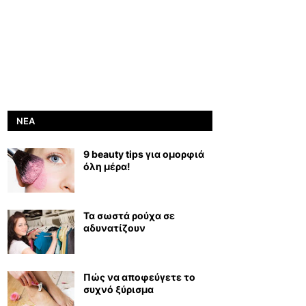
ΝΈΑ
9 beauty tips για ομορφιά
όλη μέρα!
Τα σωστά ρούχα σε
αδυνατίζουν
Πώς να αποφεύγετε το
συχνό ξύρισμα