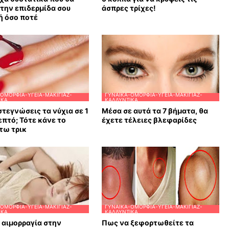
την επιδερμίδα σου
άσπρες τρίχες!
ή όσο ποτέ
ΟΜΟΡΦΙΆ-ΥΓΕΊΑ-ΜΑΚΙΓΙΆΖ-
ΓΥΝΑΊΚΑ-ΟΜΟΡΦΙΆ-ΥΓΕΊΑ-ΜΑΚΙΓΙΆΖ-
ΙΚΆ
ΚΑΛΛΥΝΤΙΚΆ
στεγνώσεις τα νύχια σε 1
Μέσα σε αυτά τα 7 βήματα, θα
επτό; Τότε κάνε το
έχετε τέλειες βλεφαρίδες
τω τρικ
ΟΜΟΡΦΙΆ-ΥΓΕΊΑ-ΜΑΚΙΓΙΆΖ-
ΓΥΝΑΊΚΑ-ΟΜΟΡΦΙΆ-ΥΓΕΊΑ-ΜΑΚΙΓΙΆΖ-
ΙΚΆ
ΚΑΛΛΥΝΤΙΚΆ
αιμορραγία στην
Πως να ξεφορτωθείτε τα