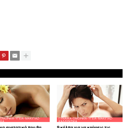
ΟΜΟΡΦΙΆ-ΥΓΕΊΑ-ΜΑΚΙΓΙΆΖ-
ΓΥΝΑΊΚΑ-ΟΜΟΡΦΙΆ-ΥΓΕΊΑ-ΜΑΚΙΓΙΆΖ-
ΙΚΆ
ΚΑΛΛΥΝΤΙΚΆ
χα συστατικά που θα
9 κόλπα για να κρύψεις τις