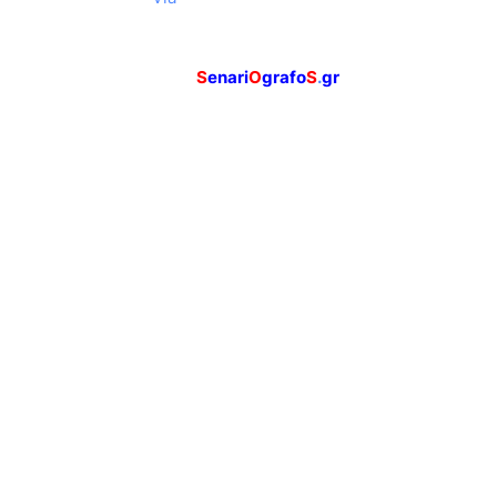
S
enari
O
grafo
S
.
gr