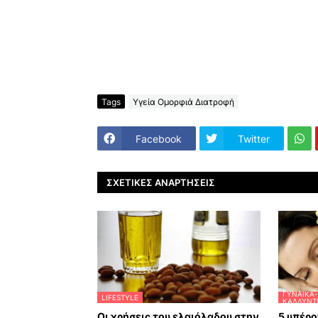
Tags
Υγεία Ομορφιά Διατροφή
Facebook
Twitter
ΣΧΕΤΙΚΈΣ ΑΝΑΡΤΉΣΕΙΣ
ΓΥΝΑΊΚΑ-
LIFESTYLE
ΚΑΛΛΥΝΤ
Οι χρήσεις του ελαιόλαδου στην
5 υπέρο