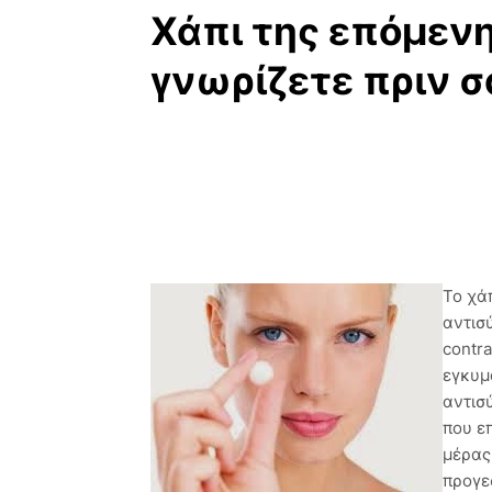
Χάπι της επόμενη
γνωρίζετε πριν σ
Το χά
αντισ
contra
εγκυμ
αντισ
που επ
μέρας
προγε