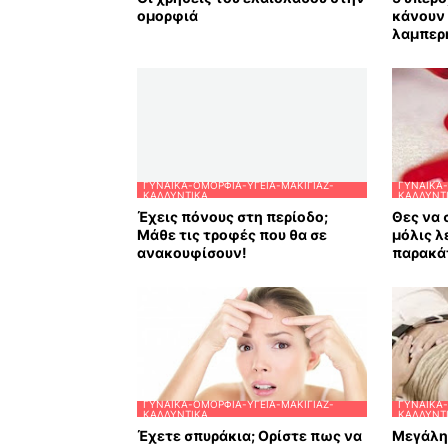
ομορφιά
κάνουν 
λαμπερ
ΓΥΝΑΊΚΑ-ΟΜΟΡΦΙΆ-ΥΓΕΊΑ-ΜΑΚΙΓΙΆΖ-
ΓΥΝΑΊΚΑ-
ΚΑΛΛΥΝΤΙΚΆ
ΚΑΛΛΥΝΤ
Έχεις πόνους στη περίοδο;
Θες να 
Μάθε τις τροφές που θα σε
μόλις λ
ανακουφίσουν!
παρακά
ΓΥΝΑΊΚΑ-ΟΜΟΡΦΙΆ-ΥΓΕΊΑ-ΜΑΚΙΓΙΆΖ-
ΓΥΝΑΊΚΑ-
ΚΑΛΛΥΝΤΙΚΆ
ΚΑΛΛΥΝΤ
Έχετε σπυράκια; Ορίστε πως να
Μεγάλη 