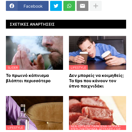
Facebook
ΣΧΕΤΙΚΈΣ ΑΝΑΡΤΉΣΕΙΣ
SLIDER
LIFESTYLE
Το πρωινό κάπνισμα
Δεν μπορείς να κοιμηθείς;
βλάπτει περισσότερο
Τα tips που κάνουν τον
ύπνο παιχνιδάκι
ΝΈΑ-ΕΡΓΑΣΊΑ-ΠΑΡΆΞΕΝΑ-ΙΑΤΡΙΚΆ-
LIFESTYLE
ΣΠΊΤΙ-ΟΙΚΟΝΟΜΊΑ-ΑΓΓΕΛΊΕΣ-LIVE