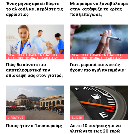
Ένας μήνας αρκεί: Κόψτε
Μπορούμε να ξαναβάλουμε
το αλκοόλ και κερδίστε τις
στην κατάψυξη το κρέας
αρρώστιες
που ξεπάγωσε;
ΝΈΑ-ΕΡΓΑΣΊΑ-ΠΑΡΆΞΕΝΑ-ΙΑΤΡΙΚΆ-
ΝΈΑ-ΕΡΓΑΣΊΑ-ΠΑΡΆΞΕΝΑ-ΙΑΤΡΙΚΆ-
ΣΠΊΤΙ-ΟΙΚΟΝΟΜΊΑ-ΑΓΓΕΛΊΕΣ-LIVE
ΣΠΊΤΙ-ΟΙΚΟΝΟΜΊΑ-ΑΓΓΕΛΊΕΣ-LIVE
Πώς θα κάνετε πιο
Γιατί μερικοί καπνιστές
αποτελεσματική την
έχουν πιο υγιή πνευμόνια;
επίσκεψη σας στον γιατρό;
LIFESTYLE
SLIDER
Ποιος ήταν ο Γιουσουρούμ;
Δείτε 10 κινήσεις για να
γλιτώνετε εως 20 ευρώ