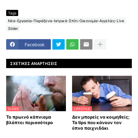
Tags
Νέα-Εργασία-Παράξενα-Ιατρικά-Σπίτι-Οικονομία-Αγγελίες-Live
Slider
Facebook
ΣΧΕΤΙΚΈΣ ΑΝΑΡΤΉΣΕΙΣ
SLIDER
LIFESTYLE
Το πρωινό κάπνισμα
Δεν μπορείς να κοιμηθείς;
βλάπτει περισσότερο
Τα tips που κάνουν τον
ύπνο παιχνιδάκι