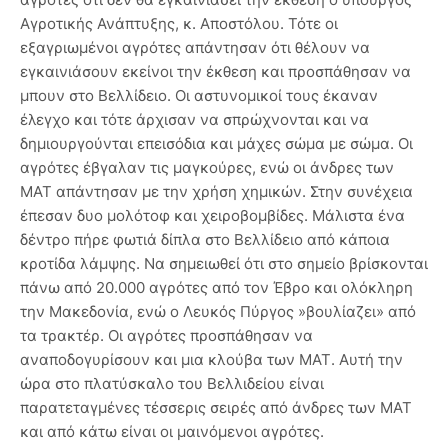
Αγροτικής Ανάπτυξης, κ. Αποστόλου. Τότε οι
εξαγριωμένοι αγρότες απάντησαν ότι θέλουν να
εγκαινιάσουν εκείνοι την έκθεση και προσπάθησαν να
μπουν στο Βελλίδειο. Οι αστυνομικοί τους έκαναν
έλεγχο και τότε άρχισαν να σπρώχνονται και να
δημιουργούνται επεισόδια και μάχες σώμα με σώμα. Οι
αγρότες έβγαλαν τις μαγκούρες, ενώ οι άνδρες των
ΜΑΤ απάντησαν με την χρήση χημικών. Στην συνέχεια
έπεσαν δυο μολότοφ και χειροβομβίδες. Μάλιστα ένα
δέντρο πήρε φωτιά δίπλα στο Βελλίδειο από κάποια
κροτίδα λάμψης. Να σημειωθεί ότι στο σημείο βρίσκονται
πάνω από 20.000 αγρότες από τον Έβρο και ολόκληρη
την Μακεδονία, ενώ ο Λευκός Πύργος »βουλίαζει» από
τα τρακτέρ. Οι αγρότες προσπάθησαν να
αναποδογυρίσουν και μια κλούβα των ΜΑΤ. Αυτή την
ώρα στο πλατύσκαλο του Βελλιδείου είναι
παρατεταγμένες τέσσερις σειρές από άνδρες των ΜΑΤ
και από κάτω είναι οι μαινόμενοι αγρότες.