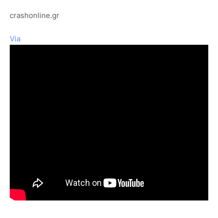
crashonline.gr
Via
S
enari
O
grafo
S
.
gr