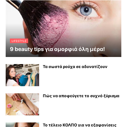
LIFESTYLE
9 beauty tips για ομορφιά όλη μέρα!
Τα σωστά ρούχα σε αδυνατίζουν
Πώς να αποφεύγετε το συχνό ξύρισμα
Το τέλειο ΚΟΛΠΟ για να εξαφανίσεις