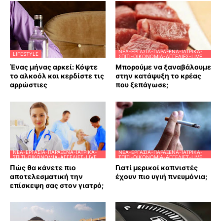
ΝΈΑ-ΕΡΓΑΣΊΑ-ΠΑΡΆΞΕΝΑ-ΙΑΤΡΙΚΆ-
LIFESTYLE
ΣΠΊΤΙ-ΟΙΚΟΝΟΜΊΑ-ΑΓΓΕΛΊΕΣ-LIVE
Ένας μήνας αρκεί: Κόψτε
Μπορούμε να ξαναβάλουμε
το αλκοόλ και κερδίστε τις
στην κατάψυξη το κρέας
αρρώστιες
που ξεπάγωσε;
ΝΈΑ-ΕΡΓΑΣΊΑ-ΠΑΡΆΞΕΝΑ-ΙΑΤΡΙΚΆ-
ΝΈΑ-ΕΡΓΑΣΊΑ-ΠΑΡΆΞΕΝΑ-ΙΑΤΡΙΚΆ-
ΣΠΊΤΙ-ΟΙΚΟΝΟΜΊΑ-ΑΓΓΕΛΊΕΣ-LIVE
ΣΠΊΤΙ-ΟΙΚΟΝΟΜΊΑ-ΑΓΓΕΛΊΕΣ-LIVE
Πώς θα κάνετε πιο
Γιατί μερικοί καπνιστές
αποτελεσματική την
έχουν πιο υγιή πνευμόνια;
επίσκεψη σας στον γιατρό;