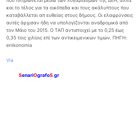
που πληρώνεται μέσω των λογαριασμών της ΔΕΗ, αλλά
και το τέλος για τα οικόπεδα και τους ακάλυπτους που
καταβάλλεται απ ευθείας στους δήμους. Οι ελαφρύνσεις
αυτές άρχισαν ήδη να υπολογίζονται αναδρομικά από
τον Μάιο του 2015. Ο ΤΑΠ αντιστοιχεί με το 0,25 έως
0,35 τοις χιλίοις επί των αντικειμενικών τιμών. ΠΗΓΗ:
enikonomia
Via
S
enari
O
grafo
S
.
gr