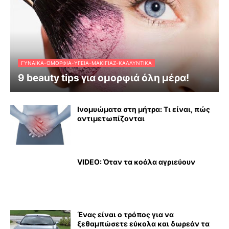
ΓΥΝΑΊΚΑ-ΟΜΟΡΦΙΆ-ΥΓΕΊΑ-ΜΑΚΙΓΙΆΖ-ΚΑΛΛΥΝΤΙΚΆ
9 beauty tips για ομορφιά όλη μέρα!
Ινομυώματα στη μήτρα: Τι είναι, πώς
αντιμετωπίζονται
VIDEO: Όταν τα κοάλα αγριεύουν
Ένας είναι ο τρόπος για να
ξεθαμπώσετε εύκολα και δωρεάν τα