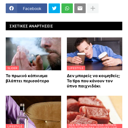
Facebook
ΣΧΕΤΙΚΈΣ ΑΝΑΡΤΉΣΕΙΣ
SLIDER
LIFESTYLE
Το πρωινό κάπνισμα
Δεν μπορείς να κοιμηθείς;
βλάπτει περισσότερο
Τα tips που κάνουν τον
ύπνο παιχνιδάκι
ΝΈΑ-ΕΡΓΑΣΊΑ-ΠΑΡΆΞΕΝΑ-ΙΑΤΡΙΚΆ-
LIFESTYLE
ΣΠΊΤΙ-ΟΙΚΟΝΟΜΊΑ-ΑΓΓΕΛΊΕΣ-LIVE