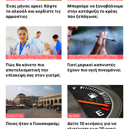
Ένας μήνας αρκεί: Κόψτε
Μπορούμε να ξαναβάλουμε
το αλκοόλ και κερδίστε τις
στην κατάψυξη το κρέας
αρρώστιες
που ξεπάγωσε;
ΝΈΑ-ΕΡΓΑΣΊΑ-ΠΑΡΆΞΕΝΑ-ΙΑΤΡΙΚΆ-
ΝΈΑ-ΕΡΓΑΣΊΑ-ΠΑΡΆΞΕΝΑ-ΙΑΤΡΙΚΆ-
ΣΠΊΤΙ-ΟΙΚΟΝΟΜΊΑ-ΑΓΓΕΛΊΕΣ-LIVE
ΣΠΊΤΙ-ΟΙΚΟΝΟΜΊΑ-ΑΓΓΕΛΊΕΣ-LIVE
Πώς θα κάνετε πιο
Γιατί μερικοί καπνιστές
αποτελεσματική την
έχουν πιο υγιή πνευμόνια;
επίσκεψη σας στον γιατρό;
LIFESTYLE
SLIDER
Ποιος ήταν ο Γιουσουρούμ;
Δείτε 10 κινήσεις για να
γλιτώνετε εως 20 ευρώ