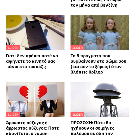
τον μήνα από βενζίνη
SLIDER
SLIDER
Γιατί δεν πρέπει ποτέ να
Τα 5 πράγματα που
αφήνετε το κινητό σας
συμβαίνουν στο σώμα σου
πάνω στο τραπέζι;
(και δεν το ξέρεις) όταν
βλέπεις θρίλερ
SLIDER
SLIDER
Άρρωστη σύζυγος ή
ΠΡΟΣΟΧΗ: Πότε θα
άρρωστος σύζυγος: Πότε
ηχήσουν οι σειρήνες
κλονίζεται ο γάμος;
πολέμου σε όλη την