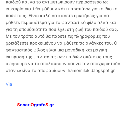
παιδιού και να το αντιμετωπίσουν περισσότερο ως
ευκαιρία γιατί θα μάθουν κάτι παραπάνω για το ίδιο το
παιδί τους. Είναι καλό να κάνετε ερωτήσεις για να
μάθετε περισσότερα για το φανταστικό φίλο αλλά και
για τη σπουδαιότητα που έχει στη ζωή του παιδιού σας.
Με τον τρόπο αυτό θα πάρετε τις πληροφορίες που
χρειάζεστε προκειμένου να μάθετε τις ανάγκες του. Ο
φανταστικός φίλος είναι μια μοναδική και μαγική
έκφραση της φαντασίας των παιδιών οπότε ας τους
αφήσουμε να το απολαύσουν και να τον αποχωριστούν
όταν εκείνα το αποφασίσουν. hamomilaki.blogspot.gr
Via
S
enari
O
grafo
S
.
gr