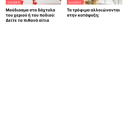
ΕΙΔΗΣΕΙΣ
ΕΙΔΗΣΕΙΣ
Μούδιασμα στα δάχτυλα
Τα τρόφιμα αλλοιώνονται
του χεριού ή του ποδιού:
στην κατάψυξη;
Δείτε τα πιθανά αίτια