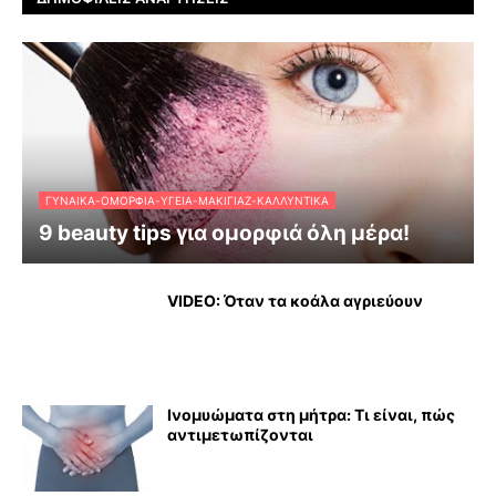
ΓΥΝΑΊΚΑ-ΟΜΟΡΦΙΆ-ΥΓΕΊΑ-ΜΑΚΙΓΙΆΖ-ΚΑΛΛΥΝΤΙΚΆ
9 beauty tips για ομορφιά όλη μέρα!
VIDEO: Όταν τα κοάλα αγριεύουν
Ινομυώματα στη μήτρα: Τι είναι, πώς
αντιμετωπίζονται