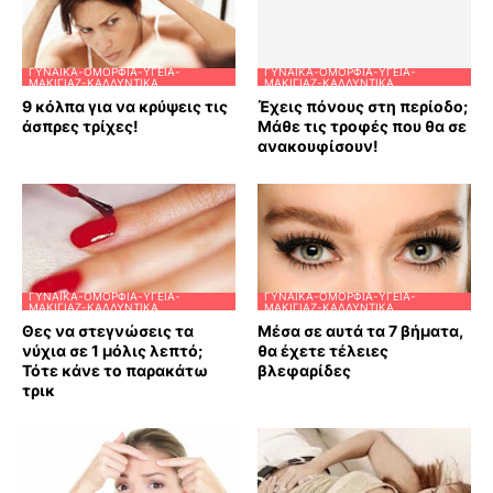
ΓΥΝΑΊΚΑ-ΟΜΟΡΦΙΆ-ΥΓΕΊΑ-
ΓΥΝΑΊΚΑ-ΟΜΟΡΦΙΆ-ΥΓΕΊΑ-
ΜΑΚΙΓΙΆΖ-ΚΑΛΛΥΝΤΙΚΆ
ΜΑΚΙΓΙΆΖ-ΚΑΛΛΥΝΤΙΚΆ
9 κόλπα για να κρύψεις τις
Έχεις πόνους στη περίοδο;
άσπρες τρίχες!
Μάθε τις τροφές που θα σε
ανακουφίσουν!
ΓΥΝΑΊΚΑ-ΟΜΟΡΦΙΆ-ΥΓΕΊΑ-
ΓΥΝΑΊΚΑ-ΟΜΟΡΦΙΆ-ΥΓΕΊΑ-
ΜΑΚΙΓΙΆΖ-ΚΑΛΛΥΝΤΙΚΆ
ΜΑΚΙΓΙΆΖ-ΚΑΛΛΥΝΤΙΚΆ
Θες να στεγνώσεις τα
Μέσα σε αυτά τα 7 βήματα,
νύχια σε 1 μόλις λεπτό;
θα έχετε τέλειες
Τότε κάνε το παρακάτω
βλεφαρίδες
τρικ