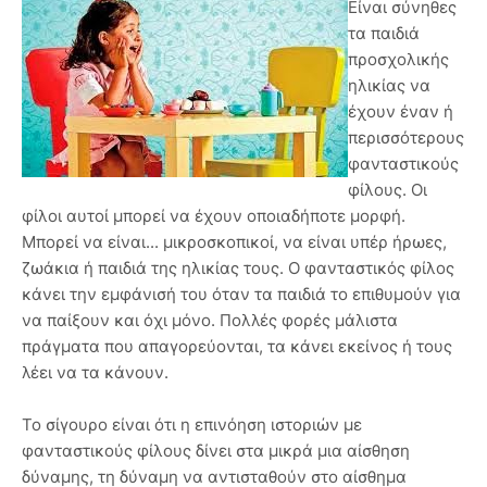
Είναι σύνηθες
τα παιδιά
προσχολικής
ηλικίας να
έχουν έναν ή
περισσότερους
φανταστικούς
φίλους. Οι
φίλοι αυτοί μπορεί να έχουν οποιαδήποτε μορφή.
Μπορεί να είναι... μικροσκοπικοί, να είναι υπέρ ήρωες,
ζωάκια ή παιδιά της ηλικίας τους. Ο φανταστικός φίλος
κάνει την εμφάνισή του όταν τα παιδιά το επιθυμούν για
να παίξουν και όχι μόνο. Πολλές φορές μάλιστα
πράγματα που απαγορεύονται, τα κάνει εκείνος ή τους
λέει να τα κάνουν.
Το σίγουρο είναι ότι η επινόηση ιστοριών με
φανταστικούς φίλους δίνει στα μικρά μια αίσθηση
δύναμης, τη δύναμη να αντισταθούν στο αίσθημα