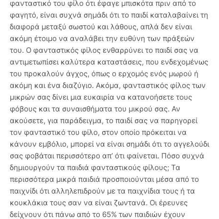
φανταστικό του φίλο ότι έφαγε μπισκότα πριν από το
φαγητό, είναι συχνά σημάδι ότι το παιδί καταλαβαίνει τη
διαφορά μεταξύ σωστού και λάθους, απλά δεν είναι
ακόμη έτοιμο να αναλάβει την ευθύνη των πράξεών
του. Ο φανταστικός φίλος ενθαρρύνει το παιδί σας να
αντιμετωπίσει καλύτερα καταστάσεις, που ενδεχομένως
του προκαλούν άγχος, όπως ο ερχομός ενός μωρού ή
ακόμη και ένα διαζύγιο. Ακόμα, φανταστικός φίλος των
μικρών σας δίνει μια ευκαιρία να κατανοήσετε τους
φόβους και τα συναισθήματα του μικρού σας. Αν
ακούσετε, για παράδειγμα, το παιδί σας να παρηγορεί
τον φανταστικό του φίλο, στον οποίο πρόκειται να
κάνουν εμβόλιο, μπορεί να είναι σημάδι ότι το αγγελούδι
σας φοβάται περισσότερο απ’ ότι φαίνεται. Πόσο συχνά
δημιουργούν τα παιδιά φανταστικούς φίλους; Τα
περισσότερα μικρά παιδιά προσποιούνται μέσα από το
παιχνίδι ότι αλληλεπιδρούν με τα παιχνίδια τους ή τα
κουκλάκια τους σαν να είναι ζωντανά. Οι έρευνες
δείχνουν ότι πάνω από το 65% των παιδιών έχουν