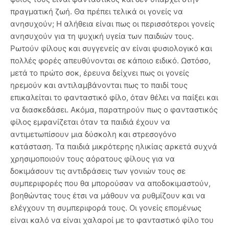
πραγματική ζωή. Θα πρέπει τελικά οι γονείς να
ανησυχούν; Η αλήθεια είναι πως οι περισσότεροι γονείς
ανησυχούν για τη ψυχική υγεία των παιδιών τους.
Ρωτούν φίλους και συγγενείς αν είναι φυσιολογικό και
πολλές φορές απευθύνονται σε κάποιο ειδικό. Ωστόσο,
μετά το πρώτο σοκ, έρευνα δείχνει πως οι γονείς
ηρεμούν και αντιλαμβάνονται πως το παιδί τους
επικαλείται το φανταστικό φίλο, όταν θέλει να παίξει και
να διασκεδάσει. Ακόμα, παρατηρούν πως ο φανταστικός
φίλος εμφανίζεται όταν τα παιδιά έχουν να
αντιμετωπίσουν μια δύσκολη και στρεσογόνο
κατάσταση. Τα παιδιά μικρότερης ηλικίας αρκετά συχνά
χρησιμοποιούν τους αόρατους φίλους για να
δοκιμάσουν τις αντιδράσεις των γονιών τους σε
συμπεριφορές που θα μπορούσαν να αποδοκιμαστούν,
βοηθώντας τους έτσι να μάθουν να ρυθμίζουν και να
ελέγχουν τη συμπεριφορά τους. Οι γονείς επομένως
είναι καλό να είναι χαλαροί με το φανταστικό φίλο του