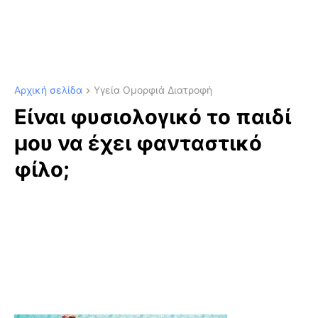
Αρχική σελίδα
Υγεία Ομορφιά Διατροφή
Eίναι φυσιολογικό το παιδί
μου να έχει φανταστικό
φίλο;