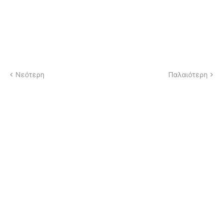
Νεότερη
Παλαιότερη