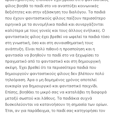
φίλος βοηθά το παιδί στο να αναπτύξει κοινωνικές
δεξιότητες και στην εξάσκηση του διαλόγου. Τα παιδιά
που έχουν φανταστικούς φίλους παίζουν περισσότερο
ειρηνικά με τα συνομήλικα παιδιά και συνεργάζονται
καλύτερα με τους γονείς και τους άλλους ενήλικες. Ο
φανταστικός φίλος έχει βρεθεί να ωφελεί τα παιδιά τόσο
στη γνωστική, όσο και στη συναισθηματική τους
ανάπτυξη. Είναι πολύ πιθανό η προσποίηση και η
φαντασία να βοηθούν το παιδί στο να ξεχωρίσει το
πραγματικό από το φανταστικό και στη δημιουργική
σκέψη. Έχει βρεθεί ότι τα περισσότερα παιδιά που
δημιουργούν φανταστικούς φίλους δεν βλέπουν πολύ
τηλεόραση. Άρα ο μη δομημένος χρόνος αποτελεί
ευκαιρία για δημιουργικό και φανταστικό παιχνίδι.
Επίσης, βοηθάει το μικρό σας να καταλάβει τη διαφορά
μεταξύ σωστού και λάθους. Τα παιδάκια συχνά
δυσκολεύονται να κατανοήσουν τη σημασία των ορίων.
Έτσι, αν για παράδειγμα, το παιδί σας κατηγορήσει τον