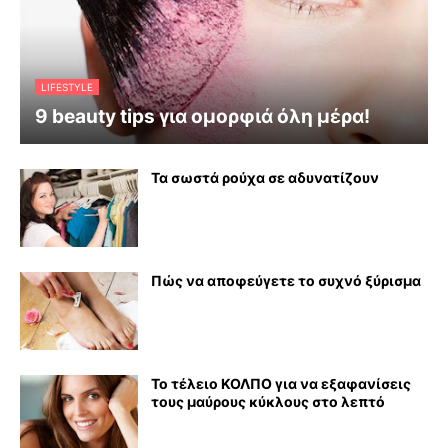
LIFESTYLE
9 beauty tips για ομορφιά όλη μέρα!
Τα σωστά ρούχα σε αδυνατίζουν
Πώς να αποφεύγετε το συχνό ξύρισμα
Το τέλειο ΚΟΛΠΟ για να εξαφανίσεις
τους μαύρους κύκλους στο λεπτό