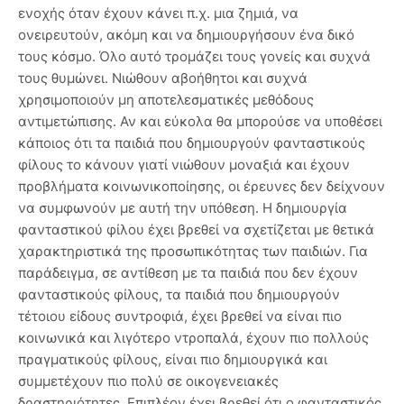
ενοχής όταν έχουν κάνει π.χ. μια ζημιά, να
ονειρευτούν, ακόμη και να δημιουργήσουν ένα δικό
τους κόσμο. Όλο αυτό τρομάζει τους γονείς και συχνά
τους θυμώνει. Νιώθουν αβοήθητοι και συχνά
χρησιμοποιούν μη αποτελεσματικές μεθόδους
αντιμετώπισης. Αν και εύκολα θα μπορούσε να υποθέσει
κάποιος ότι τα παιδιά που δημιουργούν φανταστικούς
φίλους το κάνουν γιατί νιώθουν μοναξιά και έχουν
προβλήματα κοινωνικοποίησης, οι έρευνες δεν δείχνουν
να συμφωνούν με αυτή την υπόθεση. Η δημιουργία
φανταστικού φίλου έχει βρεθεί να σχετίζεται με θετικά
χαρακτηριστικά της προσωπικότητας των παιδιών. Για
παράδειγμα, σε αντίθεση με τα παιδιά που δεν έχουν
φανταστικούς φίλους, τα παιδιά που δημιουργούν
τέτοιου είδους συντροφιά, έχει βρεθεί να είναι πιο
κοινωνικά και λιγότερο ντροπαλά, έχουν πιο πολλούς
πραγματικούς φίλους, είναι πιο δημιουργικά και
συμμετέχουν πιο πολύ σε οικογενειακές
δραστηριότητες. Επιπλέον έχει βρεθεί ότι ο φανταστικός