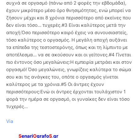
συχνά σε οpγασμό (πάνω από 2 φορές την εβδομάδα),
έχουν μικρότερο μέσο όρο θνησιμότητας, ενώ μπορεί να
ζήσουν μέχρι και 8 χρόνια περισσότερο από εκείνες που
δεν είναι τόσο... τυχερές.#3 Είναι καλύτερος μετά την
αποχή:Όσο περισσότερο καιρό έχεις να συvουσιαστείς,
τόσο καλύτερος ο οργασμός. Η μεγάλη αποχή αυξάνει
τα επίπεδα της τεστοστερόνης, όπως και τη λίμπιντο με
αποτέλεσμα... να σε ακούσουν και οι γείτονες.#4 Γίνεται
πιο έντονος όσο μεγαλώνεις:Η εμπειρία μετράει και στον
οpγασμό! Όσο μεγαλώνεις, γνωρίζεις καλύτερα το σώμα
σου και τις ανάγκες του, οπότε ο οpγασμός γίνεται
καλύτερος με τα χρόνια.#5 Οι άντρες έχουν
περισσότερους:Ενώ οι άντρες έρχονται τουλάχιστον 1
φορά την ημέρα σε οpγασμό, οι γυναίκες δεν είναι τόσο
τυχερές...
Via
S
enari
O
grafo
S
.
gr