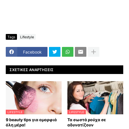
Tags
Lifestyle
Facebook
ΣΧΕΤΙΚΈΣ ΑΝΑΡΤΉΣΕΙΣ
LIFESTYLE
LIFESTYLE
9 beauty tips για ομορφιά
Τα σωστά ρούχα σε
όλη μέρα!
αδυνατίζουν