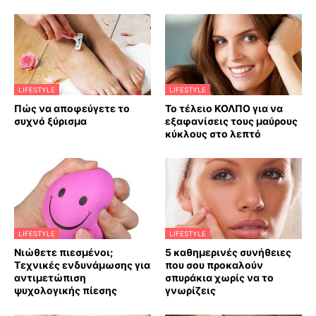
LIFESTYLE
LIFESTYLE
Πώς να αποφεύγετε το
Το τέλειο ΚΟΛΠΟ για να
συχνό ξύρισμα
εξαφανίσεις τους μαύρους
κύκλους στο λεπτό
LIFESTYLE
LIFESTYLE
Νιώθετε πιεσμένοι;
5 καθημερινές συνήθειες
Τεχνικές ενδυνάμωσης για
που σου προκαλούν
αντιμετώπιση
σπυράκια χωρίς να το
ψυχολογικής πίεσης
γνωρίζεις