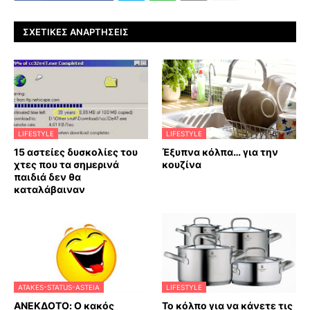
ΣΧΕΤΙΚΈΣ ΑΝΑΡΤΉΣΕΙΣ
LIFESTYLE
LIFESTYLE
15 αστείες δυσκολίες του
Έξυπνα κόλπα… για την
χτες που τα σημερινά
κουζίνα
παιδιά δεν θα
καταλάβαιναν
ATAKES-STATUS-ASTEIA
LIFESTYLE
ΑΝΕΚΔΟΤΟ: Ο κακός
Το κόλπο για να κάνετε τις