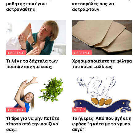
μαθητής που έγινε
κατσαρόλες σας να
αστροναύτης
αστράφτουν
LIFESTYLE
LIFESTYLE
Τι λένε τα δάχτυλα των
Χρησιμοποιείστε τα φίλτρα
ποδιών σας για εσάς;
του καφέ...αλλιώς
LIFESTYLE
SLIDER
11 tips για να μην πετάτε
Το ήξερες; Από που βγήκε η
τίποτα από την κουζίνα
φράση "η κότα με τα χρυσά
σας…
αυγά";