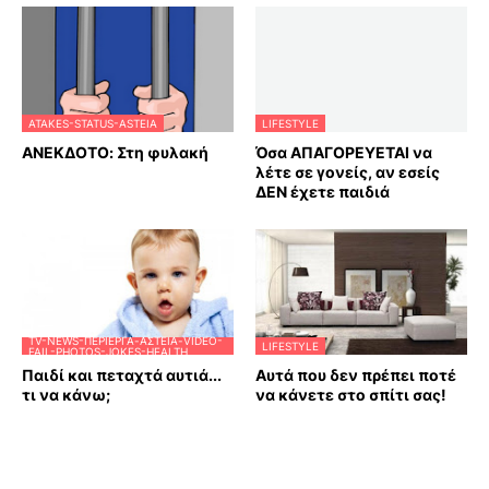
ATAKES-STATUS-ASTEIA
LIFESTYLE
ΑΝΕΚΔΟΤΟ: Στη φυλακή
Όσα ΑΠΑΓΟΡΕΥΕΤΑΙ να
λέτε σε γονείς, αν εσείς
ΔΕΝ έχετε παιδιά
TV-NEWS-ΠΕΡΊΕΡΓΑ-ΑΣΤΕΊΑ-VIDEO-
LIFESTYLE
FAIL-PHOTOS-JOKES-HEALTH
Παιδί και πεταχτά αυτιά...
Αυτά που δεν πρέπει ποτέ
τι να κάνω;
να κάνετε στο σπίτι σας!