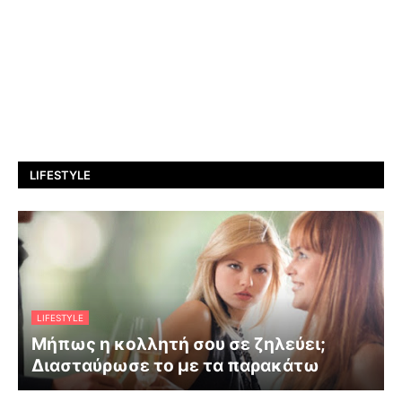
LIFESTYLE
LIFESTYLE
Μήπως η κολλητή σου σε ζηλεύει;
Διασταύρωσε το με τα παρακάτω