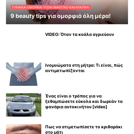
ΓΥΝΑΊΚΑ-ΟΜΟΡΦΙΆ-ΥΓΕΊΑ-ΜΑΚΙΓΙΆΖ-ΚΑΛΛΥΝΤΙΚΆ
9 beauty tips για ομορφιά όλη μέρα!
VIDEO: Όταν τα κοάλα αγριεύουν
Ινομυώματα στη μήτρα: Τι είναι, πώς
αντιμετωπίζονται
Ένας είναι ο τρόπος για να
ξεθαμπώσετε εύκολα και δωρεάν τα
φανάρια αυτοκινήτου [video]
Πως να ατιμετωπίσετε το κριθαράκι
στο μάτι