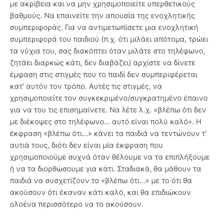
με ακρίβεια και να μην χρησιμοποιείτε υπερθετικούς
βαθμούς. Να επαινείτε την απουσία της ενοχλητικής
συμπεριφοράς. Για να αντιμετωπίσετε μια ενοχλητική
συμπεριφορά του παιδιού (π.χ. ότι μιλάει απότομα, τρώει
τα νύχια του, σας διακόπτει όταν μιλάτε στο τηλέφωνο,
ζητάει διαρκώς κάτι, δεν διαβάζει) αρχίστε να δίνετε
έμφαση στις στιγμές που το παιδί δεν συμπεριφέρεται
κατ’ αυτόν τον τρόπο. Αυτές τις στιγμές, να
χρησιμοποιείτε τον συγκεκριμένο/συγκρατημένο έπαινο
για να του τις επισημαίνετε. Να λέτε λ.χ. «βλέπω ότι δεν
με διέκοψες στο τηλέφωνο… αυτό είναι πολύ καλό». Η
έκφραση «βλέπω ότι…» κάνει τα παιδιά να τεντώνουν τ’
αυτιά τους, διότι δεν είναι μία έκφραση που
χρησιμοποιούμε συχνά όταν θέλουμε να τα επιπλήξουμε
ή να τα διορθώσουμε για κάτι. Σταδιακά, θα μάθουν τα
παιδιά να συσχετίζουν το «βλέπω ότι…» με το ότι θα
ακούσουν ότι έκαναν κάτι καλό, και θα επιδιώκουν
ολοένα περισσότερο να το ακούσουν.