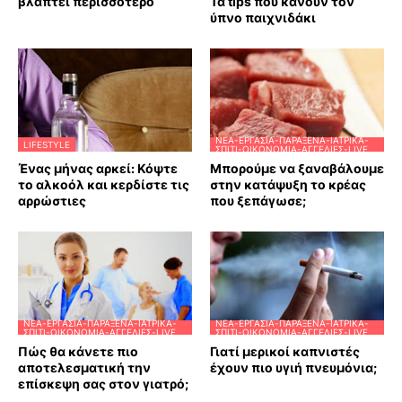
βλάπτει περισσότερο
Τα tips που κάνουν τον
ύπνο παιχνιδάκι
ΝΈΑ-ΕΡΓΑΣΊΑ-ΠΑΡΆΞΕΝΑ-ΙΑΤΡΙΚΆ-
LIFESTYLE
ΣΠΊΤΙ-ΟΙΚΟΝΟΜΊΑ-ΑΓΓΕΛΊΕΣ-LIVE
Ένας μήνας αρκεί: Κόψτε
Μπορούμε να ξαναβάλουμε
το αλκοόλ και κερδίστε τις
στην κατάψυξη το κρέας
αρρώστιες
που ξεπάγωσε;
ΝΈΑ-ΕΡΓΑΣΊΑ-ΠΑΡΆΞΕΝΑ-ΙΑΤΡΙΚΆ-
ΝΈΑ-ΕΡΓΑΣΊΑ-ΠΑΡΆΞΕΝΑ-ΙΑΤΡΙΚΆ-
ΣΠΊΤΙ-ΟΙΚΟΝΟΜΊΑ-ΑΓΓΕΛΊΕΣ-LIVE
ΣΠΊΤΙ-ΟΙΚΟΝΟΜΊΑ-ΑΓΓΕΛΊΕΣ-LIVE
Πώς θα κάνετε πιο
Γιατί μερικοί καπνιστές
αποτελεσματική την
έχουν πιο υγιή πνευμόνια;
επίσκεψη σας στον γιατρό;