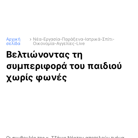
Αρχική
Νέα-Εργασία-Παράξενα-Ιατρικά-Σπίτι-
σελίδα
Οικονομία-Αγγελίες-Live
Βελτιώνοντας τη
συμπεριφορά του παιδιού
χωρίς φωνές
Οι συμβουλές της κ. Τζάνις Νόρτον αποτελούν τμήμα