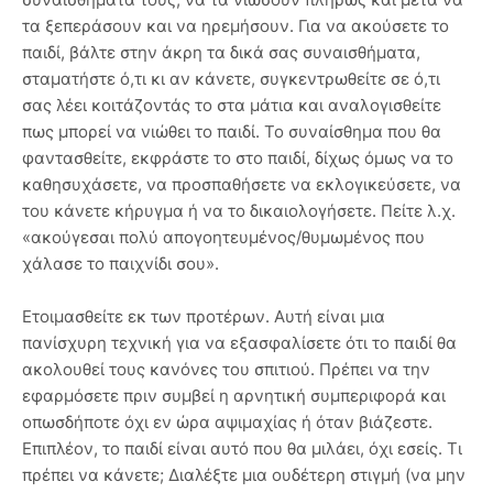
τα ξεπεράσουν και να ηρεμήσουν. Για να ακούσετε το
παιδί, βάλτε στην άκρη τα δικά σας συναισθήματα,
σταματήστε ό,τι κι αν κάνετε, συγκεντρωθείτε σε ό,τι
σας λέει κοιτάζοντάς το στα μάτια και αναλογισθείτε
πως μπορεί να νιώθει το παιδί. Το συναίσθημα που θα
φαντασθείτε, εκφράστε το στο παιδί, δίχως όμως να το
καθησυχάσετε, να προσπαθήσετε να εκλογικεύσετε, να
του κάνετε κήρυγμα ή να το δικαιολογήσετε. Πείτε λ.χ.
«ακούγεσαι πολύ απογοητευμένος/θυμωμένος που
χάλασε το παιχνίδι σου».
Ετοιμασθείτε εκ των προτέρων. Αυτή είναι μια
πανίσχυρη τεχνική για να εξασφαλίσετε ότι το παιδί θα
ακολουθεί τους κανόνες του σπιτιού. Πρέπει να την
εφαρμόσετε πριν συμβεί η αρνητική συμπεριφορά και
οπωσδήποτε όχι εν ώρα αψιμαχίας ή όταν βιάζεστε.
Επιπλέον, το παιδί είναι αυτό που θα μιλάει, όχι εσείς. Τι
πρέπει να κάνετε; Διαλέξτε μια ουδέτερη στιγμή (να μην