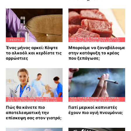
ΝΈΑ-ΕΡΓΑΣΊΑ-ΠΑΡΆΞΕΝΑ-ΙΑΤΡΙΚΆ-
LIFESTYLE
ΣΠΊΤΙ-ΟΙΚΟΝΟΜΊΑ-ΑΓΓΕΛΊΕΣ-LIVE
Ένας μήνας αρκεί: Κόψτε
Μπορούμε να ξαναβάλουμε
το αλκοόλ και κερδίστε τις
στην κατάψυξη το κρέας
αρρώστιες
που ξεπάγωσε;
ΝΈΑ-ΕΡΓΑΣΊΑ-ΠΑΡΆΞΕΝΑ-ΙΑΤΡΙΚΆ-
ΝΈΑ-ΕΡΓΑΣΊΑ-ΠΑΡΆΞΕΝΑ-ΙΑΤΡΙΚΆ-
ΣΠΊΤΙ-ΟΙΚΟΝΟΜΊΑ-ΑΓΓΕΛΊΕΣ-LIVE
ΣΠΊΤΙ-ΟΙΚΟΝΟΜΊΑ-ΑΓΓΕΛΊΕΣ-LIVE
Πώς θα κάνετε πιο
Γιατί μερικοί καπνιστές
αποτελεσματική την
έχουν πιο υγιή πνευμόνια;
επίσκεψη σας στον γιατρό;