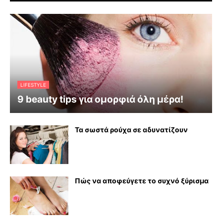
LIFESTYLE
9 beauty tips για ομορφιά όλη μέρα!
Τα σωστά ρούχα σε αδυνατίζουν
Πώς να αποφεύγετε το συχνό ξύρισμα