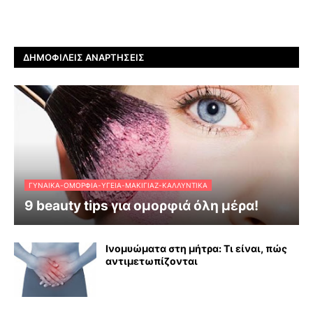
ΔΗΜΟΦΙΛΕΊΣ ΑΝΑΡΤΉΣΕΙΣ
ΓΥΝΑΊΚΑ-ΟΜΟΡΦΙΆ-ΥΓΕΊΑ-ΜΑΚΙΓΙΆΖ-ΚΑΛΛΥΝΤΙΚΆ
9 beauty tips για ομορφιά όλη μέρα!
Ινομυώματα στη μήτρα: Τι είναι, πώς
αντιμετωπίζονται