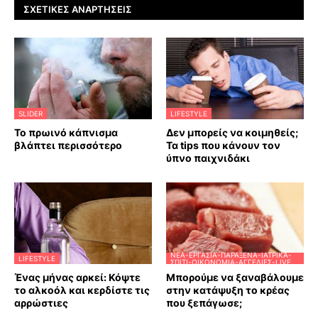
ΣΧΕΤΙΚΈΣ ΑΝΑΡΤΉΣΕΙΣ
SLIDER
LIFESTYLE
Το πρωινό κάπνισμα
Δεν μπορείς να κοιμηθείς;
βλάπτει περισσότερο
Τα tips που κάνουν τον
ύπνο παιχνιδάκι
ΝΈΑ-ΕΡΓΑΣΊΑ-ΠΑΡΆΞΕΝΑ-ΙΑΤΡΙΚΆ-
LIFESTYLE
ΣΠΊΤΙ-ΟΙΚΟΝΟΜΊΑ-ΑΓΓΕΛΊΕΣ-LIVE
Ένας μήνας αρκεί: Κόψτε
Μπορούμε να ξαναβάλουμε
το αλκοόλ και κερδίστε τις
στην κατάψυξη το κρέας
αρρώστιες
που ξεπάγωσε;