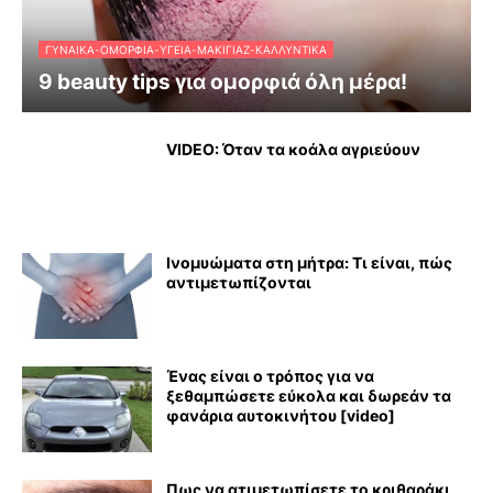
ΓΥΝΑΊΚΑ-ΟΜΟΡΦΙΆ-ΥΓΕΊΑ-ΜΑΚΙΓΙΆΖ-ΚΑΛΛΥΝΤΙΚΆ
9 beauty tips για ομορφιά όλη μέρα!
VIDEO: Όταν τα κοάλα αγριεύουν
Ινομυώματα στη μήτρα: Τι είναι, πώς
αντιμετωπίζονται
Ένας είναι ο τρόπος για να
ξεθαμπώσετε εύκολα και δωρεάν τα
φανάρια αυτοκινήτου [video]
Πως να ατιμετωπίσετε το κριθαράκι