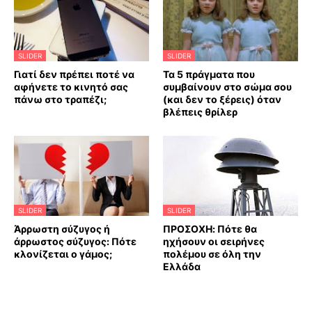
SLIDER
SLIDER
Γιατί δεν πρέπει ποτέ να
Τα 5 πράγματα που
αφήνετε το κινητό σας
συμβαίνουν στο σώμα σου
πάνω στο τραπέζι;
(και δεν το ξέρεις) όταν
βλέπεις θρίλερ
SLIDER
SLIDER
Άρρωστη σύζυγος ή
ΠΡΟΣΟΧΗ: Πότε θα
άρρωστος σύζυγος: Πότε
ηχήσουν οι σειρήνες
κλονίζεται ο γάμος;
πολέμου σε όλη την
Ελλάδα