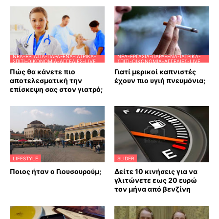
ΝΈΑ-ΕΡΓΑΣΊΑ-ΠΑΡΆΞΕΝΑ-ΙΑΤΡΙΚΆ-
ΝΈΑ-ΕΡΓΑΣΊΑ-ΠΑΡΆΞΕΝΑ-ΙΑΤΡΙΚΆ-
ΣΠΊΤΙ-ΟΙΚΟΝΟΜΊΑ-ΑΓΓΕΛΊΕΣ-LIVE
ΣΠΊΤΙ-ΟΙΚΟΝΟΜΊΑ-ΑΓΓΕΛΊΕΣ-LIVE
Πώς θα κάνετε πιο
Γιατί μερικοί καπνιστές
αποτελεσματική την
έχουν πιο υγιή πνευμόνια;
επίσκεψη σας στον γιατρό;
LIFESTYLE
SLIDER
Ποιος ήταν ο Γιουσουρούμ;
Δείτε 10 κινήσεις για να
γλιτώνετε εως 20 ευρώ
τον μήνα από βενζίνη