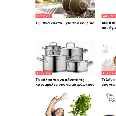
LIFESTYLE
ATAKES-S
Έξυπνα κόλπα… για την κουζίνα
ΑΝΕΚΔΟ
που έγι
LIFESTYLE
LIFESTYL
Το κόλπο για να κάνετε τις
Τι λένε
κατσαρόλες σας να αστράφτουν
σας για