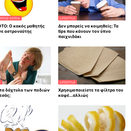
TATUS-ASTEIA
LIFESTYLE
ΤΟ: Ο κακός μαθητής
Δεν μπορείς να κοιμηθείς; Τα
νε αστροναύτης
tips που κάνουν τον ύπνο
παιχνιδάκι
E
LIFESTYLE
 τα δάχτυλα των ποδιών
Χρησιμοποιείστε τα φίλτρα του
 εσάς;
καφέ...αλλιώς