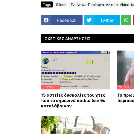
Tags
Slider
Tv-News-Περίεργα-Αστεία-Video-fa
Facebook
Twitter
ΣΧΕΤΙΚΈΣ ΑΝΑΡΤΉΣΕΙΣ
LIFESTYLE
SLIDER
15 αστείες δυσκολίες του χτες
Το πρωι
που τα σημερινά παιδιά δεν θα
περισσ
καταλάβαιναν