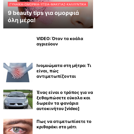
ΓΥΝΑΊΚΑ-ΟΜΟΡΦΙΆ-ΥΓΕΊΑ-ΜΑΚΙΓΙΆΖ-ΚΑΛΛΥΝΤΙΚΆ
9 beauty tips για ομορφιά
όλη μέρα!
VIDEO: Όταν τα κοάλα
αγριεύουν
Ινομυώματα στη μήτρα: Τι
είναι, πώς
αντιμετωπίζονται
Ένας είναι ο τρόπος για να
ξεθαμπώσετε εύκολα και
δωρεάν τα φανάρια
αυτοκινήτου [video]
Πως να ατιμετωπίσετε το
κριθαράκι στο μάτι