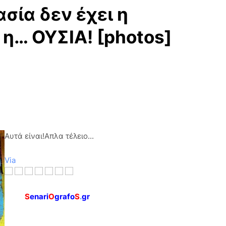
σία δεν έχει η
η… ΟΥΣΙΑ! [photos]
Αυτά είναι!Απλα τέλειο...
Via
S
enari
O
grafo
S
.
gr