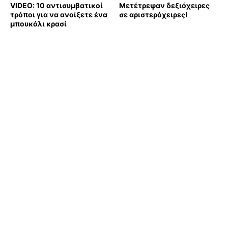
VIDEO: 10 αντισυμβατικοί
Μετέτρεψαν δεξιόχειρες
τρόποι για να ανοίξετε ένα
σε αριστερόχειρες!
μπουκάλι κρασί