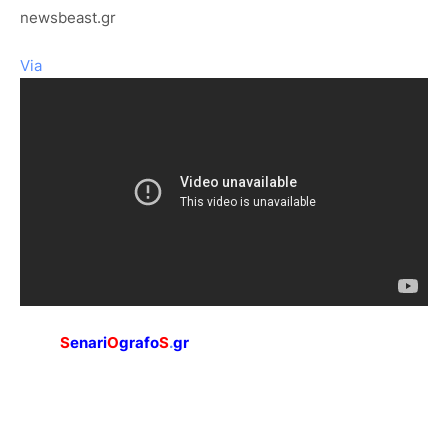
newsbeast.gr
Via
S
enari
O
grafo
S
.
gr