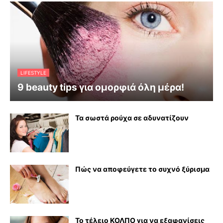
LIFESTYLE
9 beauty tips για ομορφιά όλη μέρα!
Τα σωστά ρούχα σε αδυνατίζουν
Πώς να αποφεύγετε το συχνό ξύρισμα
Το τέλειο ΚΟΛΠΟ για να εξαφανίσεις