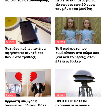
Ποιος ήταν ο Γιουσουρούμ;
Δείτε 10 κινήσεις για να
γλιτώνετε εως 20 ευρώ
τον μήνα από βενζίνη
SLIDER
SLIDER
Γιατί δεν πρέπει ποτέ να
Τα 5 πράγματα που
αφήνετε το κινητό σας
συμβαίνουν στο σώμα σου
πάνω στο τραπέζι;
(και δεν το ξέρεις) όταν
βλέπεις θρίλερ
SLIDER
SLIDER
Άρρωστη σύζυγος ή
ΠΡΟΣΟΧΗ: Πότε θα
άρρωστος σύζυγος: Πότε
ηχήσουν οι σειρήνες