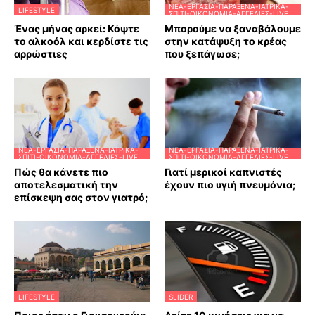
ΝΈΑ-ΕΡΓΑΣΊΑ-ΠΑΡΆΞΕΝΑ-ΙΑΤΡΙΚΆ-
LIFESTYLE
ΣΠΊΤΙ-ΟΙΚΟΝΟΜΊΑ-ΑΓΓΕΛΊΕΣ-LIVE
Ένας μήνας αρκεί: Κόψτε
Μπορούμε να ξαναβάλουμε
το αλκοόλ και κερδίστε τις
στην κατάψυξη το κρέας
αρρώστιες
που ξεπάγωσε;
ΝΈΑ-ΕΡΓΑΣΊΑ-ΠΑΡΆΞΕΝΑ-ΙΑΤΡΙΚΆ-
ΝΈΑ-ΕΡΓΑΣΊΑ-ΠΑΡΆΞΕΝΑ-ΙΑΤΡΙΚΆ-
ΣΠΊΤΙ-ΟΙΚΟΝΟΜΊΑ-ΑΓΓΕΛΊΕΣ-LIVE
ΣΠΊΤΙ-ΟΙΚΟΝΟΜΊΑ-ΑΓΓΕΛΊΕΣ-LIVE
Πώς θα κάνετε πιο
Γιατί μερικοί καπνιστές
αποτελεσματική την
έχουν πιο υγιή πνευμόνια;
επίσκεψη σας στον γιατρό;
LIFESTYLE
SLIDER