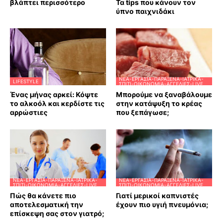
βλάπτει περισσότερο
Τα tips που κάνουν τον
ύπνο παιχνιδάκι
ΝΈΑ-ΕΡΓΑΣΊΑ-ΠΑΡΆΞΕΝΑ-ΙΑΤΡΙΚΆ-
LIFESTYLE
ΣΠΊΤΙ-ΟΙΚΟΝΟΜΊΑ-ΑΓΓΕΛΊΕΣ-LIVE
Ένας μήνας αρκεί: Κόψτε
Μπορούμε να ξαναβάλουμε
το αλκοόλ και κερδίστε τις
στην κατάψυξη το κρέας
αρρώστιες
που ξεπάγωσε;
ΝΈΑ-ΕΡΓΑΣΊΑ-ΠΑΡΆΞΕΝΑ-ΙΑΤΡΙΚΆ-
ΝΈΑ-ΕΡΓΑΣΊΑ-ΠΑΡΆΞΕΝΑ-ΙΑΤΡΙΚΆ-
ΣΠΊΤΙ-ΟΙΚΟΝΟΜΊΑ-ΑΓΓΕΛΊΕΣ-LIVE
ΣΠΊΤΙ-ΟΙΚΟΝΟΜΊΑ-ΑΓΓΕΛΊΕΣ-LIVE
Πώς θα κάνετε πιο
Γιατί μερικοί καπνιστές
αποτελεσματική την
έχουν πιο υγιή πνευμόνια;
επίσκεψη σας στον γιατρό;