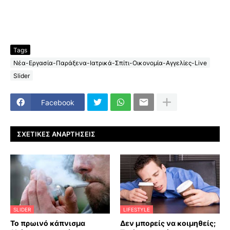
Tags
Νέα-Εργασία-Παράξενα-Ιατρικά-Σπίτι-Οικονομία-Αγγελίες-Live
Slider
Facebook
ΣΧΕΤΙΚΈΣ ΑΝΑΡΤΉΣΕΙΣ
SLIDER
LIFESTYLE
Το πρωινό κάπνισμα
Δεν μπορείς να κοιμηθείς;