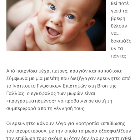
θεί ποτέ
γιατί τα
βρέφη
θέλουν
να…
δοκιμάζο
υν τα
πάντα;
Από παιχνίδια μέχρι πέτρες, κραγιόν και παπούτσια;
Σύμφωνα με μια μελέτη που διεξήγαγαν ερευνητές από
το Ινστιτούτο Γνωστικών Επιστημών στη Bron της
Γαλλίας, ο εγκέφαλος των μωρών είναι
«προγραμματισμένος» να προβαίνει σε αυτή τη
συμπεριφορά από τη γέννησή τους.
Οι ερευνητές κάνουν λόγο για νοοτροπία «επιβίωσης
του ισχυροτέρου», με την οποία τα μωρά εξασφαλίζουν
την επιβίωσή τους ακόμη κι όταν δεν έχουν αναπτυχθεί